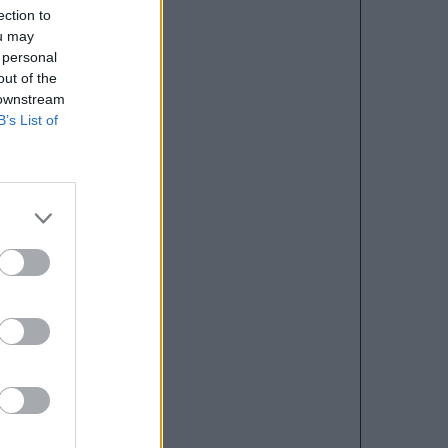
ection to
ou may
 personal
out of the
 downstream
B’s List of