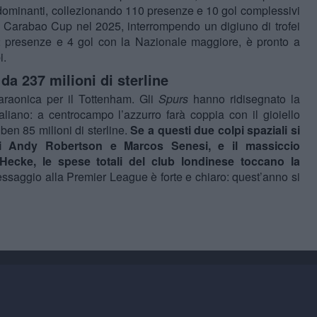
dominanti, collezionando 110 presenze e 10 gol complessivi
la Carabao Cup nel 2025, interrompendo un digiuno di trofei
32 presenze e 4 gol con la Nazionale maggiore, è pronto a
i.
a 237 milioni di sterline
faraonica per il Tottenham. Gli
Spurs
hanno ridisegnato la
taliano: a centrocampo l’azzurro farà coppia con il gioiello
n 85 milioni di sterline.
Se a questi due colpi spaziali si
di Andy Robertson e Marcos Senesi, e il massiccio
Hecke, le spese totali del club londinese toccano la
messaggio alla Premier League è forte e chiaro: quest’anno si