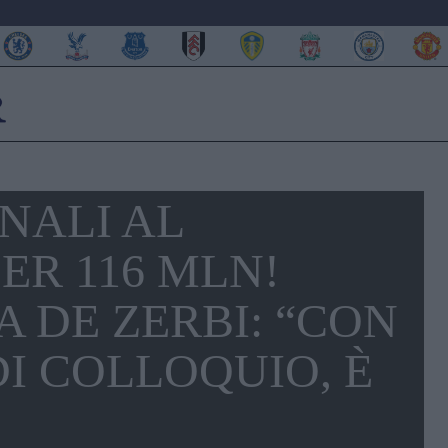
ONALI AL
ER 116 MLN!
 DE ZERBI: “CON
DI COLLOQUIO, È
”