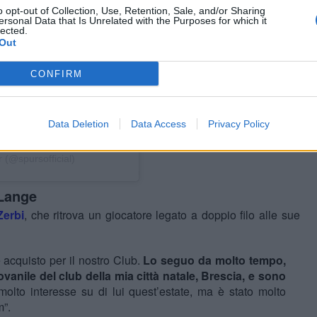
o opt-out of Collection, Use, Retention, Sale, and/or Sharing
ersonal Data that Is Unrelated with the Purposes for which it
lected.
Out
CONFIRM
Data Deletion
Data Access
Privacy Policy
 (@spursofficial)
 Lange
Zerbi
, che ritrova un giocatore legato a doppio filo alle sue
acquisto per il nostro Club.
Lo seguo da molto tempo,
ovanile del club della mia città natale, Brescia, e sono
molto interesse su di lui quest’estate, ma è stato molto
m”.