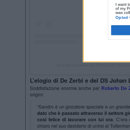
I want t
of my P
was col
Opted 
Un post condiviso da Tottenham Hotspur
L’elogio di De Zerbi e del DS Johan
Soddisfazione enorme anche per
Roberto De 
origini:
“Sandro è un giocatore speciale e un grande 
dato che è passato attraverso il settore gi
così felice di lavorare con lui ora
. C’era 
chiaro nel suo desiderio di unirsi al Tottenha