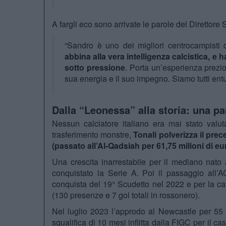
A fargli eco sono arrivate le parole del Direttore
“Sandro è uno dei migliori centrocampisti
abbina alla vera intelligenza calcistica, e 
sotto pressione
. Porta un’esperienza prezios
sua energia e il suo impegno. Siamo tutti entu
Dalla “Leonessa” alla storia: una p
Nessun calciatore italiano era mai stato valut
trasferimento monstre,
Tonali polverizza il pre
(passato all’Al-Qadsiah per 61,75 milioni di eu
Una crescita inarrestabile per il mediano nato
conquistato la Serie A. Poi il passaggio all’AC
conquista del 19° Scudetto nel 2022 e per la c
(130 presenze e 7 gol totali in rossonero).
Nel luglio 2023 l’approdo al Newcastle per 55 m
squalifica di 10 mesi inflitta dalla FIGC per il c