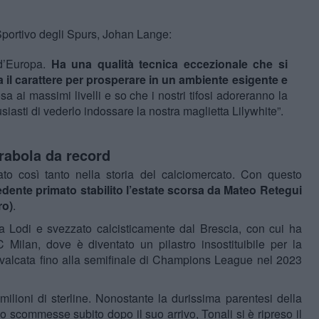
 Sportivo degli Spurs, Johan Lange:
 d’Europa.
Ha una qualità tecnica eccezionale che si
ha il carattere per prosperare in un ambiente esigente e
a ai massimi livelli e so che i nostri tifosi adoreranno la
siasti di vederlo indossare la nostra maglietta Lilywhite”.
arabola da record
ato così tanto nella storia del calciomercato. Con questo
cedente primato stabilito l’estate scorsa da Mateo Retegui
ro)
.
 a Lodi e svezzato calcisticamente dal Brescia, con cui ha
 Milan, dove è diventato un pilastro insostituibile per la
avalcata fino alla semifinale di Champions League nel 2023
ilioni di sterline. Nonostante la durissima parentesi della
aso scommesse subito dopo il suo arrivo, Tonali si è ripreso il