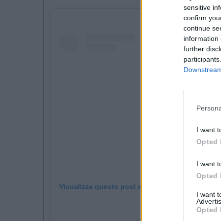
sensitive in
confirm you
continue se
information 
further disc
participants
Downstream 
Persona
I want t
Opted 
I want t
Opted 
Visualizza questo post su Instagram
I want 
Advertis
Opted 