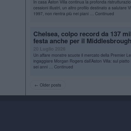
In casa Aston Villa continua la profonda ristrutturazi
cessioni illustri, un altro profilo destinato a salutare
1997, non rientra più nei piani …
Continued
Chelsea, colpo record da 137 mi
festa anche per il Middlesbroug
20 Luglio 2026
Un affare monstre scuote il mercato della Premier L
ingaggiare Morgan Rogers dall’Aston Villa: sul piatto 
sei anni …
Continued
← Older posts