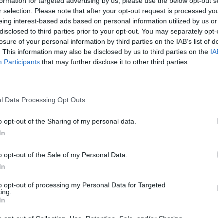
formation for targeted advertising by us, please use the below opt-out s
 cifre dell’operazione
r selection. Please note that after your opt-out request is processed y
eing interest-based ads based on personal information utilized by us or
disclosed to third parties prior to your opt-out. You may separately opt-
 e torna al PSG 10 anni dopo:
losure of your personal information by third parties on the IAB’s list of
. This information may also be disclosed by us to third parties on the
IA
Participants
that may further disclose it to other third parties.
to posto finale nel derby del canale contro l’Inghilterra, Lucas
. Un vero e proprio fulmine a ciel sereno per i Villans e per …
l Data Processing Opt Outs
o opt-out of the Sharing of my personal data.
. Quanto è costato e dettagli
In
 il brasiliano
o opt-out of the Sale of my Personal Data.
In
sul pezzo e sull’interesse
to opt-out of processing my Personal Data for Targeted
ing.
In