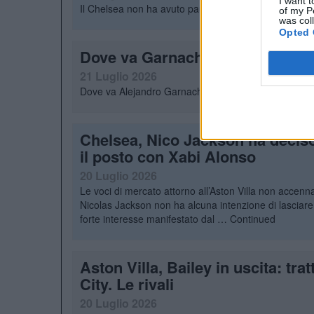
I want t
Il Chelsea non ha avuto paura di spendere per Rogers
of my P
was col
Opted 
Dove va Garnacho? Dal Villa a R
21 Luglio 2026
Dove va Alejandro Garnacho? Al Chelsea ha deluso
Chelsea, Nico Jackson ha deciso: 
il posto con Xabi Alonso
20 Luglio 2026
Le voci di mercato attorno all’Aston Villa non accenna
Nicolas Jackson non ha alcuna intenzione di lasciare
forte interesse manifestato dal …
Continued
Aston Villa, Bailey in uscita: trat
City. Le rivali
20 Luglio 2026