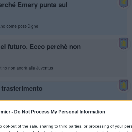
perché Emery punta sul
liano come post-Digne
nel futuro. Ecco perchè non
entino non andrà alla Juventus
l trasferimento
agli dell’affare
emier -
Do Not Process My Personal Information
dettagli dell’affare
to opt-out of the sale, sharing to third parties, or processing of your per