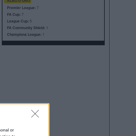
ALBO D'ORO
Premier League:
7
FA Cup:
7
League Cup:
5
FA Community Shield:
1
Champions League:
1
sonal or