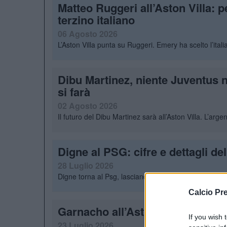
Matteo Ruggeri all’Aston Villa: 
terzino italiano
06 Agosto 2026
L’Aston Villa punta su Ruggeri. Emery ha scelto l’ita
Dibu Martinez, niente Juventus 
si farà
02 Agosto 2026
Il futuro del Dibu Martinez sarà all’Aston Villa. L’arg
Digne al PSG: cifre e dettagli de
28 Luglio 2026
Digne torna al Psg, lasciando l’Aston Villa. Cifre e dett
Calcio Pr
Garnacho all’Aston Villa. Cifre e 
If you wish 
23 Luglio 2026