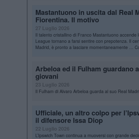
Mastantuono in uscita dal Real M
Fiorentina. Il motivo
27 Luglio 2026
Il talento cristallino di Franco Mastantuono accende 
League tornano a farsi sentire con prepotenza. Il cen
Madrid, è pronto a lasciare momentaneamente …
C
Arbeloa ed il Fulham guardano a
giovani
23 Luglio 2026
Il Fulham di Alvaro Arbeloa guarda al suo Real Madrid
Ufficiale, un altro colpo per l’I
il difensore Issa Diop
22 Luglio 2026
L’Ipswich Town continua a muoversi con grande decisi