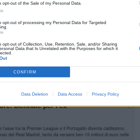
o opt-out of the Sale of my Personal Data.
In
sorpresa di questa sessione estiva di calciomercato. I Whites
rsi le prestazioni di Harry Wilson, che si trasferirà a Elland Road a
to opt-out of processing my Personal Data for Targeted
ing.
In
o opt-out of Collection, Use, Retention, Sale, and/or Sharing
 contatti avviati con l’ex Real
ersonal Data that Is Unrelated with the Purposes for which it
lected.
Out
va. Secondo quanto rivelato da talkSPORT e confermato da Sky
CONFIRM
n Alvaro Arbeloa, balzato in pole position per diventare la nuova
Data Deletion
Data Access
Privacy Policy
tore: biennale per l’ex
e l’asse tra la Premier League e il Portogallo diventa caldissimo.
oso del Real Madrid, tanto da versare ben 15 milioni di euro nelle