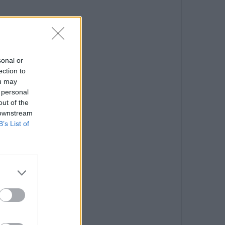
sonal or
ection to
ou may
 personal
out of the
 downstream
B’s List of