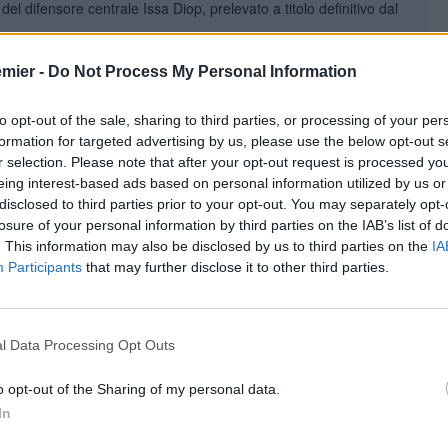
del difensore centrale Issa Diop, prelevato a titolo definitivo dal
emier -
Do Not Process My Personal Information
beloa. L’ex Real esordirà
to opt-out of the sale, sharing to third parties, or processing of your per
formation for targeted advertising by us, please use the below opt-out s
r selection. Please note that after your opt-out request is processed y
loa come nuovo manager della prima squadra. L’ex difensore
eing interest-based ads based on personal information utilized by us or
che lo legherà al club londinese e a Craven Cottage fino all’estate
disclosed to third parties prior to your opt-out. You may separately opt-
losure of your personal information by third parties on the IAB’s list of
. This information may also be disclosed by us to third parties on the
IA
Participants
that may further disclose it to other third parties.
eloa: una nuova identità a
l Data Processing Opt Outs
Ma come giocheranno i londinesi?
o opt-out of the Sharing of my personal data.
In
l’accordo per Harry Wilson a
lla ed Everton