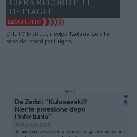
CIFRA RECORD ED I
DETTAGLI
LEGGI TUTTO
G
d
L’Hull City chiude il colpo Tzolakis. Le cifre
sono da record per i Tigers
De Zerbi: “Kulusevski?
Niente pressione dopo
l’infortunio”
05 Agosto 2026
Kulusevski si prepara a tornare dal lungo infortunio che lo