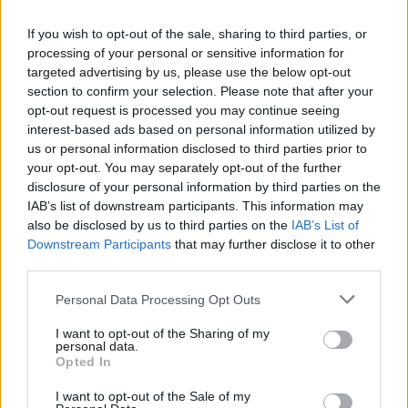
Il Chelsea ha scelto l’erede di Marc Cucurella per la
fascia sinistra. Dopo aver salutato l’ex Brighton, volato a
If you wish to opt-out of the sale, sharing to third parties, or
Madrid sponda Merengues, la dirigenza dei Blues ha
processing of your personal or sensitive information for
individuato il profilo ideale da regalare alla propria rosa.
targeted advertising by us, please use the below opt-out
Si tratta di Pep …
Continued
section to confirm your selection. Please note that after your
opt-out request is processed you may continue seeing
interest-based ads based on personal information utilized by
Ex Premier –
us or personal information disclosed to third parties prior to
Mohamed Salah riparte
your opt-out. You may separately opt-out of the further
dalla Turchia: ingaggio
disclosure of your personal information by third parties on the
record e tifosi in delirio
IAB’s list of downstream participants. This information may
also be disclosed by us to third parties on the
IAB’s List of
05 Agosto 2026
Downstream Participants
that may further disclose it to other
Il Trabzonspor piazza il colpo più roboante della sua
third parties.
storia. Mohamed Salah è ufficialmente sbarcato in
Turchia per dare il via alla sua nuova avventura
Personal Data Processing Opt Outs
calcistica. Svincolatosi dopo ben nove indimenticabili
stagioni tra le fila del Liverpool, il fuoriclasse egiziano …
I want to opt-out of the Sharing of my
Continued
personal data.
Opted In
I want to opt-out of the Sale of my
Manchester United,