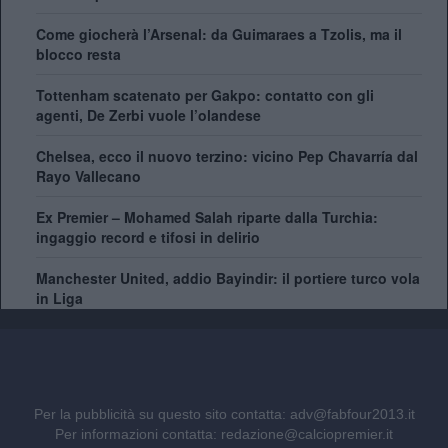
Come giocherà l’Arsenal: da Guimaraes a Tzolis, ma il
blocco resta
Tottenham scatenato per Gakpo: contatto con gli
agenti, De Zerbi vuole l’olandese
Chelsea, ecco il nuovo terzino: vicino Pep Chavarría dal
Rayo Vallecano
Ex Premier – Mohamed Salah riparte dalla Turchia:
ingaggio record e tifosi in delirio
Manchester United, addio Bayindir: il portiere turco vola
in Liga
Ipswich, nuovo rinforzo a centrocampo: ufficiale
Florentino Luis
City scatenato sulle corsie: contatto per Pedro Neto,
Per la pubblicità su questo sito contatta:
adv@fabfour2013.it
Savinho spinge per l’addio
Per informazioni contatta:
redazione@calciopremier.it