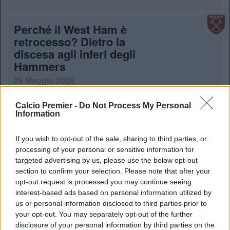
Perché il West Ham è
retrocesso? Dietro la
discesa agli inferi degli
Hammers
26 Maggio 2026
Un’annata disastrosa, conclusa nel peggiore dei modi. Ma
perchè il West Ham è retrocesso?
Calcio Premier -
Do Not Process My Personal
Information
Nuno Espirito Santo
If you wish to opt-out of the sale, sharing to third parties, or
rimarrà al West Ham? La
processing of your personal or sensitive information for
situazione
targeted advertising by us, please use the below opt-out
section to confirm your selection. Please note that after your
26 Maggio 2026
opt-out request is processed you may continue seeing
Nuno Espirito Santo rimarrà al West Ham? I tifosi Hammers
interest-based ads based on personal information utilized by
sperano, ma la situazione è in evoluzione
us or personal information disclosed to third parties prior to
your opt-out. You may separately opt-out of the further
disclosure of your personal information by third parties on the