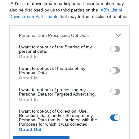
Dramma West Ham, Nuno
IAB’s list of downstream participants. This information may
E. Santo in lacrime:
also be disclosed by us to third parties on the
IAB’s List of
“Questo club merita la
Downstream Participants
that may further disclose it to other
Premier. La
third parties.
Championship sarà dura”
Personal Data Processing Opt Outs
25 Maggio 2026
Il verdetto più crudele, quello che nessuno nell’East London
I want to opt-out of the Sharing of my
personal data.
avrebbe mai voluto sentire. Il West Ham retrocede in
Opted In
Championship al termine di un’ultima giornata vietata ai deboli
di cuore. A fine partita, ai microfoni della BBC, si è presentato
I want to opt-out of the Sale of my
un …
Continued
Personal Data.
Opted In
I want to opt-out of processing my
Il West Ham è salvo se…
Personal Data for Targeted Advertising.
Le combinazione
Opted In
necessarie per gli
I want to opt-out of Collection, Use,
Hammers
Retention, Sale, and/or Sharing of my
Personal Data that Is Unrelated with the
24 Maggio 2026
Purposes for which it was collected.
Opted Out
Il West Ham è salvo se… Gli Hammers ormai non possono
più fare calcoli all’ultima giornata