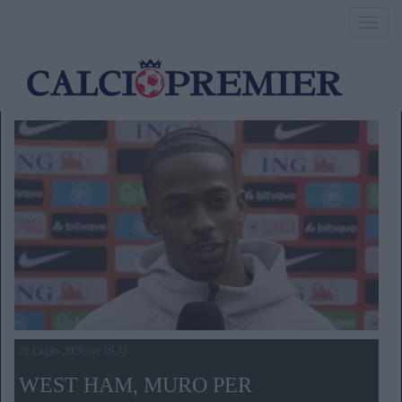
Toggl
navig
20 Luglio 2026,ore 16.33
WEST HAM, MURO PER