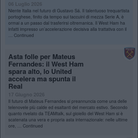
06 Luglio 2026
Niente Italia nel futuro di Gustavo Sá. Il talentuoso trequartista
portoghese, finito da tempo sui taccuini di mezza Serie A, è
ormai a un passo dal trasferirsi oltremanica. Il West Ham ha
infatti impresso un’accelerazione decisiva alla trattativa con il
…
Continued
Asta folle per Mateus
Fernandes: il West Ham
spara alto, lo United
accelera ma spunta il
Real
17 Giugno 2026
Il futuro di Mateus Fernandes si preannuncia come una delle
telenovele più calde ed esaltanti del mercato estivo. Secondo
quanto rivelato da TEAMtalk, sul gioiello del West Ham si è
scatenata una vera e propria asta internazionale: nelle ultime
ore, …
Continued