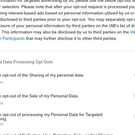
formation for targeted advertising by us, please use the below opt-out s
r selection. Please note that after your opt-out request is processed y
eing interest-based ads based on personal information utilized by us or
Il tremendo infortunio
disclosed to third parties prior to your opt-out. You may separately opt-
losure of your personal information by third parties on the IAB’s list of
. This information may also be disclosed by us to third parties on the
IA
unio. Il suo volto al Villa Park porta i segni di un terribile
Participants
that may further disclose it to other third parties.
0: i Villans volano ad
l Data Processing Opt Outs
o opt-out of the Sharing of my personal data.
In
Ecco le formazioni ufficiali
o opt-out of the Sale of my Personal Data.
 andato al Nottingham
In
to opt-out of processing my Personal Data for Targeted
ing.
In
gham Forest. Come sta andando la sua stagione?