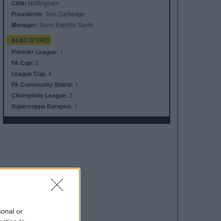
Città:
Nottingham
Presidente:
Tom Cartledge
Manager:
Nuno Espirito Santo
ALBO D'ORO
Premier League:
1
FA Cup:
2
League Cup:
4
FA Community Shield:
1
Champions League:
2
Supercoppa Europea:
1
sonal or