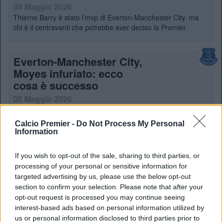
05 Maggio 2026
Thierno Barry è stato l’mvp di Everton-Manchester City, ma
chi è il centravanti che potrebbe aver deciso la Premier
Everton-Manchester City,
Moyes infuriato: ecco
cosa è successo
05 Maggio 2026
Un mancato rigore ha fatto infuriare Moyes. Everton-
Manchester City è stata una gara caotica
Calcio Premier -
Do Not Process My Personal
Information
Everton, ancora bufera su
If you wish to opt-out of the sale, sharing to third parties, or
Grealish: avvistato in
processing of your personal or sensitive information for
stato d’ebbrezza in un bar
targeted advertising by us, please use the below opt-out
di Manchester
section to confirm your selection. Please note that after your
opt-out request is processed you may continue seeing
27 Aprile 2026
interest-based ads based on personal information utilized by
Il talento cristallino di Jack Grealish finisce ancora una volta
us or personal information disclosed to third parties prior to