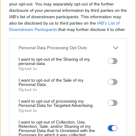
nell’occhio del ciclone, ma non per le sue giocate sul campo.
your opt-out. You may separately opt-out of the further
L’esterno dell’Everton, attualmente nel pieno del percorso di
disclosure of your personal information by third parties on the
riabilitazione dopo l’operazione al piede sinistro, infortunio che
IAB’s list of downstream participants. This information may
gli costerà la …
Continued
also be disclosed by us to third parties on the
IAB’s List of
Downstream Participants
that may further disclose it to other
third parties.
Everton-Liverpool: dove
vederla in tv e probabili
Personal Data Processing Opt Outs
formazioni
I want to opt-out of the Sharing of my
19 Aprile 2026
personal data.
Opted In
Everton-Liverpool, il derby della Merseyside. Ecco dove
vedere il match in tv
I want to opt-out of the Sale of my
Personal Data.
Opted In
Grealish, quanto costa il
I want to opt-out of processing my
riscatto? E perché
Personal Data for Targeted Advertising.
l’Everton tratta sul prezzo
Opted In
05 Aprile 2026
I want to opt-out of Collection, Use,
Jack Grealish potrebbe rimanere ancora all’Everton. Quanto
Retention, Sale, and/or Sharing of my
Personal Data that Is Unrelated with the
costa il suo riscatto, e cosa filtra sul prezzo finale
Purposes for which it was collected.