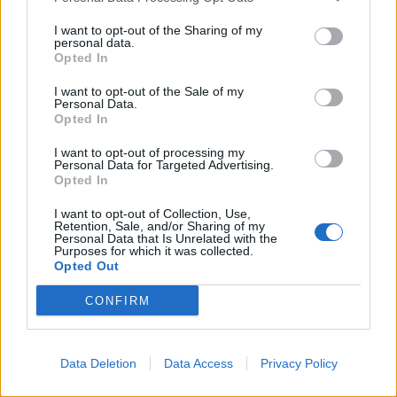
17 Giugno 2026
L’effetto domino scatenato dal possibile passaggio di Julian
I want to opt-out of the Sharing of my
personal data.
Alvarez all’Arsenal rischia di travolgere anche il mercato del
Opted In
Barcellona. I catalani, beffati dal blitz dei Gunners
sull’attaccante dell’Atletico Madrid, si vedono costretti a
I want to opt-out of the Sale of my
correre ai ripari. Secondo quanto riferito in Spagna …
Personal Data.
Continued
Opted In
I want to opt-out of processing my
Personal Data for Targeted Advertising.
L’investitura di Henry e i
Opted In
record col Bournemouth:
I want to opt-out of Collection, Use,
perché tutti vogliono Eli
Retention, Sale, and/or Sharing of my
Junior Kroupi
Personal Data that Is Unrelated with the
Purposes for which it was collected.
01 Giugno 2026
Opted Out
Il calciomercato internazionale ha un nuovo, ambitissimo
CONFIRM
oggetto del desiderio. Si infittisce sempre di più la schiera di
corteggiatori per la stellina Eli Junior Kroupi, letteralmente
esploso nell’ultima stagione con la maglia del Bournemouth e
finito sul taccuino di quasi …
Continued
Data Deletion
Data Access
Privacy Policy