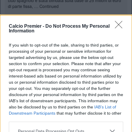
club spagnolo è stata blindata sulla base di 25 milioni di euro
di parte fissa, …
Continued
Bournemouth, tremano le
Calcio Premier -
Do Not Process My Personal
Information
Cherries: il Barcellona
sceglie Kroupi come
If you wish to opt-out of the sale, sharing to third parties, or
Piano B per l’attacco
processing of your personal or sensitive information for
29 Giugno 2026
targeted advertising by us, please use the below opt-out
La Premier League rischia di diventare l’arbitro supremo del
section to confirm your selection. Please note that after your
clamoroso braccio di ferro di mercato tra Barcellona e Atletico
opt-out request is processed you may continue seeing
Madrid per Julián Alvarez. Dopo il forte pressing dei catalani e
interest-based ads based on personal information utilized by
le dichiarazioni incendiarie dell’Araña – che dal ritiro
us or personal information disclosed to third parties prior to
dell’Argentina ha …
Continued
your opt-out. You may separately opt-out of the further
disclosure of your personal information by third parties on the
IAB’s list of downstream participants. This information may
Beffa Alvarez, il
also be disclosed by us to third parties on the
IAB’s List of
Barcellona guarda in casa
Downstream Participants
that may further disclose it to other
Bournemouth: occhi sul
third parties.
gioiello da 100 milioni
Personal Data Processing Opt Outs