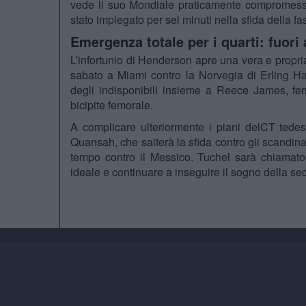
vede il suo Mondiale praticamente compromesso
stato impiegato per sei minuti nella sfida della f
Emergenza totale per i quarti: fuo
L’infortunio di Henderson apre una vera e propria f
sabato a Miami contro la Norvegia di Erling Haal
degli indisponibili insieme a Reece James, fe
bicipite femorale.
A complicare ulteriormente i piani delCT tede
Quansah, che salterà la sfida contro gli scandina
tempo contro il Messico. Tuchel sarà chiamato 
ideale e continuare a inseguire il sogno della se