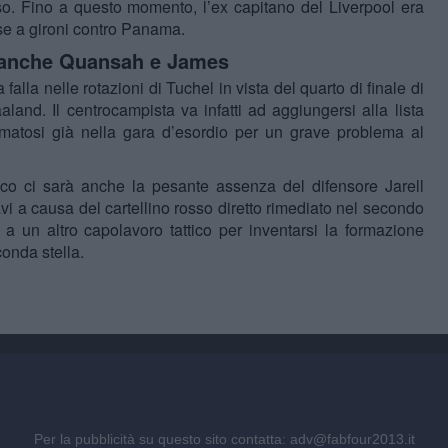
. Fino a questo momento, l’ex capitano del Liverpool era
ase a gironi contro Panama.
ri anche Quansah e James
alla nelle rotazioni di Tuchel in vista del quarto di finale di
and. Il centrocampista va infatti ad aggiungersi alla lista
rmatosi già nella gara d’esordio per un grave problema al
sco ci sarà anche la pesante assenza del difensore Jarell
vi a causa del cartellino rosso diretto rimediato nel secondo
a un altro capolavoro tattico per inventarsi la formazione
conda stella.
Per la pubblicità su questo sito contatta:
adv@fabfour2013.it