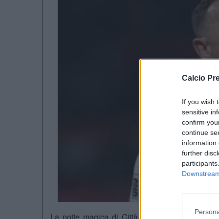
Calcio Pr
If you wish 
sensitive in
confirm you
continue se
information 
further disc
participants
Downstream 
Persona
La notte magica di Città del Messico lascia in 