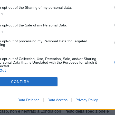
o un grave infortunio al polso durante i festeggiamenti
o opt-out of the Sharing of my personal data.
e Leoni
contro il Messico negli ottavi di finale del Mondiale. A
In
ommissario tecnico Thomas Tuchel nel post-partita.
subentrato nei minuti finali per fare schermo davanti alla
o opt-out of the Sale of my Personal Data.
ato oltre i tabelloni pubblicitari dello stadio Azteca
In
veterano inglese, costretto a lasciare il terreno di gioco in
ano subito destato forte preoccupazione, poi confermata dai
to opt-out of processing my Personal Data for Targeted
ing.
In
”
o opt-out of Collection, Use, Retention, Sale, and/or Sharing
chel
non ha nascosto la gravità della situazione, che rovina
ersonal Data that Is Unrelated with the Purposes for which it
lected.
Out
 infortunato al polso. La dinamica è davvero brutta.
Si
CONFIRM
na nota stonata in una serata fantastica: Jordan adesso
to che è stato immediatamente trasferito in ospedale”.
Data Deletion
Data Access
Privacy Policy
gnato da un membro dello staff medico della Nazionale per
 caso, non è rientrato a Londra con il resto della spedizione e