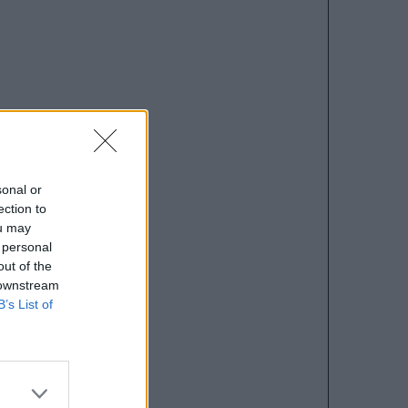
sonal or
ection to
ou may
 personal
out of the
 downstream
B’s List of