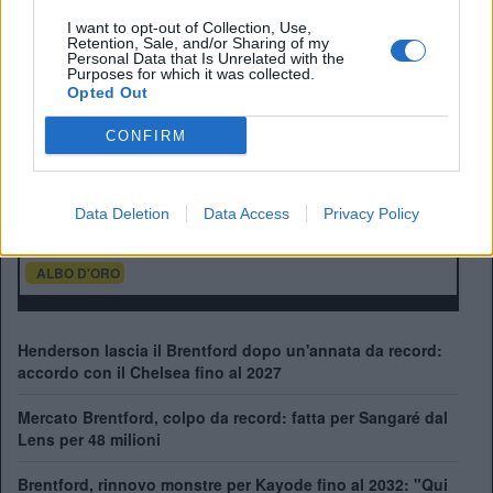
I want to opt-out of Collection, Use,
Retention, Sale, and/or Sharing of my
Personal Data that Is Unrelated with the
Purposes for which it was collected.
Opted Out
CONFIRM
Anno di Fondazione:
1889
Stadio:
Gtech Community Stadium
Città:
Londra
Presidente:
Cliff Crown
Data Deletion
Data Access
Privacy Policy
Manager:
Thomas Frank
ALBO D'ORO
Henderson lascia il Brentford dopo un'annata da record:
accordo con il Chelsea fino al 2027
Mercato Brentford, colpo da record: fatta per Sangaré dal
Lens per 48 milioni
Brentford, rinnovo monstre per Kayode fino al 2032: "Qui