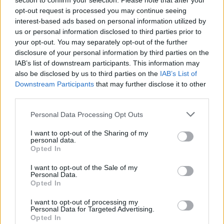
cosa stiano passando i ragazzi del Liverpool
. Era un
section to confirm your selection. Please note that after your
buon amico e, come ho detto, non segno molti gol, quindi
opt-out request is processed you may continue seeing
interest-based ads based on personal information utilized by
ho pensato di dedicarglielo.”
us or personal information disclosed to third parties prior to
your opt-out. You may separately opt-out of the further
disclosure of your personal information by third parties on the
IAB’s list of downstream participants. This information may
also be disclosed by us to third parties on the
IAB’s List of
Downstream Participants
that may further disclose it to other
third parties.
Personal Data Processing Opt Outs
I want to opt-out of the Sharing of my
personal data.
Opted In
I want to opt-out of the Sale of my
Personal Data.
Opted In
I want to opt-out of processing my
Personal Data for Targeted Advertising.
Opted In