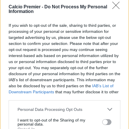
Ecco dove vederla e le probabili formazioni
Calcio Premier -
Do Not Process My Personal
Information
West Ham, Mavropanos
If you wish to opt-out of the sale, sharing to third parties, or
suona la carica:
processing of your personal or sensitive information for
“Dobbiamo continuare a
targeted advertising by us, please use the below opt-out
lottare”
section to confirm your selection. Please note that after your
opt-out request is processed you may continue seeing
09 Maggio 2026
interest-based ads based on personal information utilized by
Il difensore del West Ham Konstantinos Mavropanos invita la
us or personal information disclosed to third parties prior to
squadra a non mollare nella corsa salvezza: “Con i nostri tifosi
your opt-out. You may separately opt-out of the further
possiamo ribaltare tutto”.
disclosure of your personal information by third parties on the
IAB’s list of downstream participants. This information may
also be disclosed by us to third parties on the
IAB’s List of
West Ham e Tottenham,
Downstream Participants
that may further disclose it to other
10 minuti di follia. Che
third parties.
lotta per la retrocessione
Personal Data Processing Opt Outs
26 Aprile 2026
West Ham e Tottenham stanno dando vita ad una fantastica
I want to opt-out of the Sharing of my
lotta per la salvezza
personal data.