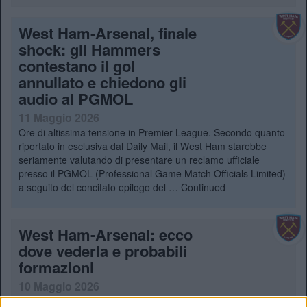
West Ham-Arsenal, finale
shock: gli Hammers
contestano il gol
annullato e chiedono gli
audio al PGMOL
11 Maggio 2026
Ore di altissima tensione in Premier League. Secondo quanto
riportato in esclusiva dal Daily Mail, il West Ham starebbe
seriamente valutando di presentare un reclamo ufficiale
presso il PGMOL (Professional Game Match Officials Limited)
a seguito del concitato epilogo del …
Continued
West Ham-Arsenal: ecco
dove vederla e probabili
formazioni
10 Maggio 2026
West Ham-Arsenal, una sfida cruciale per la Premier League.