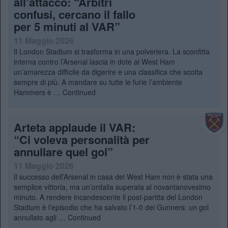
all’attacco: “Arbitri
confusi, cercano il fallo
per 5 minuti al VAR”
11 Maggio 2026
Il London Stadium si trasforma in una polveriera. La sconfitta
interna contro l’Arsenal lascia in dote al West Ham
un’amarezza difficile da digerire e una classifica che scotta
sempre di più. A mandare su tutte le furie l’ambiente
Hammers è …
Continued
Arteta applaude il VAR:
“Ci voleva personalità per
annullare quel gol”
11 Maggio 2026
Il successo dell’Arsenal in casa del West Ham non è stata una
semplice vittoria, ma un’ordalia superata al novantanovesimo
minuto. A rendere incandescente il post-partita del London
Stadium è l’episodio che ha salvato l’1-0 dei Gunners: un gol
annullato agli …
Continued