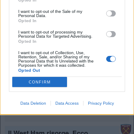
Opted In
I want to opt-out of the Sale of my
Come il West Ham si è
Personal Data.
ripreso: le mosse di Nuno
Opted In
Espirito Santo
I want to opt-out of processing my
12 Aprile 2026
Personal Data for Targeted Advertising.
Opted In
Il West Ham adesso è fuori dalla zona retrocessione. Le
mosse di Nuno Espirito Santo stanno funzionando
I want to opt-out of Collection, Use,
Retention, Sale, and/or Sharing of my
Personal Data that Is Unrelated with the
Purposes for which it was collected.
West Ham ko, Nuno: “Un
Opted Out
infortunio ci ha
condizionato”. Le cause
CONFIRM
della sconfitta
22 Marzo 2026
Data Deletion
Data Access
Privacy Policy
Un infortunio ha condizionato la gara del West Ham. Contro
l’Aston Villa è arrivato un ko pesante nellla corsa salvezza
Il West Ham risorge. Ecco