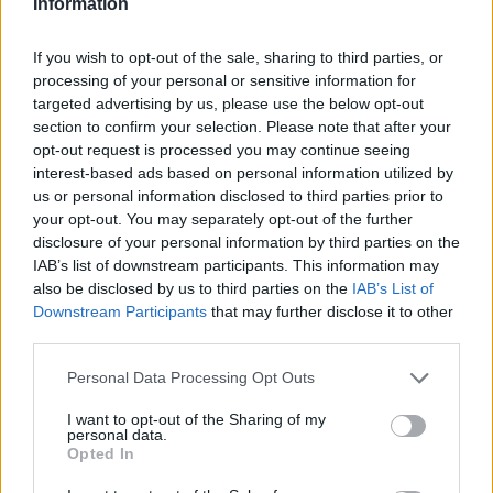
Information
Nuno non ha confermato la propria permanenza,
rifiutando di parlare di futuro
. L’ex Wolves vuole capire
che impatto avrà la retrocessione sui progetti del club.
If you wish to opt-out of the sale, sharing to third parties, or
Proprio per questo, secondo la
BBC
, Nuno terrà dei
processing of your personal or sensitive information for
colloqui con la propria dirigenza. Il tutto per
decidere se
targeted advertising by us, please use the below opt-out
rimanere o no
, con la società che vorrebbe puntare su di
section to confirm your selection. Please note that after your
lui per il proprio futuro. La decisione verrà presa nei
opt-out request is processed you may continue seeing
interest-based ads based on personal information utilized by
prossimi giorni.
us or personal information disclosed to third parties prior to
your opt-out. You may separately opt-out of the further
disclosure of your personal information by third parties on the
IAB’s list of downstream participants. This information may
also be disclosed by us to third parties on the
IAB’s List of
Downstream Participants
that may further disclose it to other
third parties.
Personal Data Processing Opt Outs
I want to opt-out of the Sharing of my
personal data.
Opted In