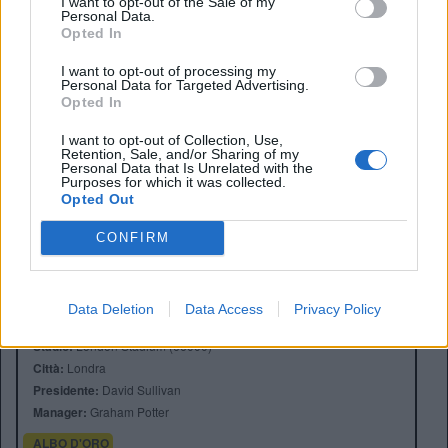
I want to opt-out of the Sale of my
Personal Data.
Opted In
I want to opt-out of processing my
Personal Data for Targeted Advertising.
Opted In
I want to opt-out of Collection, Use,
Retention, Sale, and/or Sharing of my
Personal Data that Is Unrelated with the
Purposes for which it was collected.
Opted Out
CONFIRM
Data Deletion
Data Access
Privacy Policy
Anno di Fondazione:
1895 come Thames Ironworks
Stadio:
London Stadium (66000)
Città:
Londra
Presidente:
David Sullivan
Manager:
Graham Potter
ALBO D'ORO