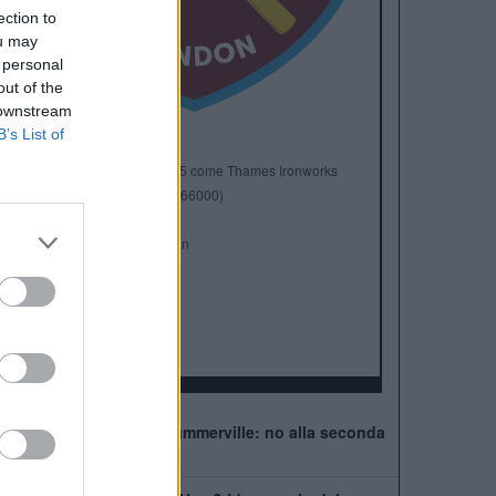
ection to
ou may
 personal
out of the
 downstream
B’s List of
Anno di Fondazione:
1895 come Thames Ironworks
Stadio:
London Stadium (66000)
Città:
Londra
Presidente:
David Sullivan
Manager:
Graham Potter
ALBO D'ORO
FA Cup:
3
FA Community Shield:
1
West Ham, muro per Summerville: no alla seconda
offerta della Roma