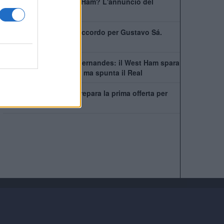
Bowen rimarrà al West Ham? L'annuncio del
capitano
West Ham scatenato: accordo per Gustavo Sá.
Beffate sei italiane
Asta folle per Mateus Fernandes: il West Ham spara
alto, lo United accelera ma spunta il Real
Il Manchester United prepara la prima offerta per
Mateus Fernandes