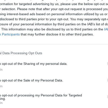
formation for targeted advertising by us, please use the below opt-out s
r selection. Please note that after your opt-out request is processed y
eing interest-based ads based on personal information utilized by us or
disclosed to third parties prior to your opt-out. You may separately opt-
losure of your personal information by third parties on the IAB’s list of
. This information may also be disclosed by us to third parties on the
IA
Participants
that may further disclose it to other third parties.
l Data Processing Opt Outs
o opt-out of the Sharing of my personal data.
. Gli Hammers si giocheranno tutto nell’ultima giornata, ma
In
per centrare la salvezza.
Una retrocessione che sarebbe
inceva la Conference League. Un club che gioca le proprie
o opt-out of the Sale of my Personal Data.
London Stadium
. Impianto che però non è mai entrato nel
In
ioni ai contribuenti inglesi.
to opt-out of processing my Personal Data for Targeted
ing.
affare vero e proprio nel 2016. Gli Hammers si assicurarono
In
agione gli Hammers pagano un affitto alla città di Londra (il