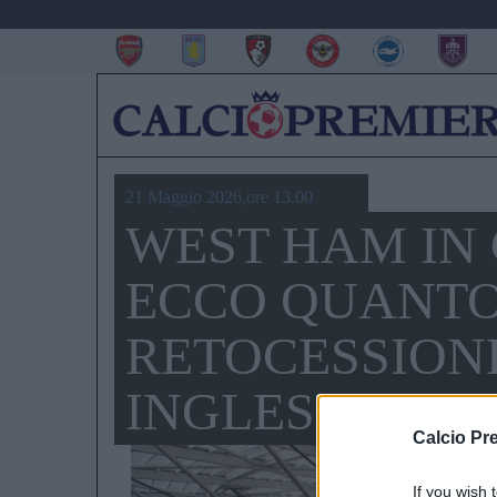
21 Maggio 2026,ore 13.00
WEST HAM IN
ECCO QUANTO
RETOCESSIONE
INGLESI
Calcio Pr
If you wish 