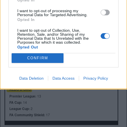
tutta la settimana, infiammando il dibattito oltremanica.
I want to opt-out of processing my
Personal Data for Targeted Advertising.
Opted In
I want to opt-out of Collection, Use,
Retention, Sale, and/or Sharing of my
Personal Data that Is Unrelated with the
Purposes for which it was collected.
Opted Out
Anno di Fondazione:
1886 come Dial Square
CONFIRM
Stadio:
Emirates Stadium (60.338)
Città:
Londra
Presidente:
Sran Kroenke
Data Deletion
Data Access
Privacy Policy
Manager:
Mikel Arteta
ALBO D'ORO
Premier League:
13
FA Cup:
14
League Cup:
2
FA Community Shield:
17