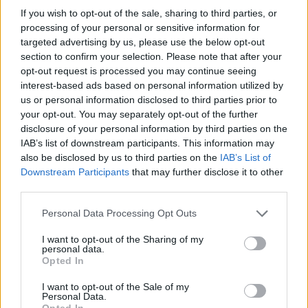
della revisione VAR: “
Se resti a guardare un episodio
If you wish to opt-out of the sale, sharing to third parties, or
per cinque minuti, alla fine troverai sempre qualcosa
processing of your personal or sensitive information for
per annullare il gol
“. Un dente avvelenato, quello
targeted advertising by us, please use the below opt-out
dell’attaccante, alimentato anche dai precedenti: Bowen
section to confirm your selection. Please note that after your
ha infatti ricordato il rigore solare negato a Soucek contro il
opt-out request is processed you may continue seeing
Brentford la settimana scorsa, denunciando una mancanza
interest-based ads based on personal information utilized by
di uniformità che sta penalizzando pesantemente gli
Irons
.
us or personal information disclosed to third parties prior to
your opt-out. You may separately opt-out of the further
Nuno Espirito Santo: “Nemmeno gli arbitri
disclosure of your personal information by third parties on the
sanno più cos’è fallo”
IAB’s list of downstream participants. This information may
Meno esplosivo ma altrettanto critico il tecnico
Nuno
also be disclosed by us to third parties on the
IAB’s List of
Espirito Santo
. L’allenatore portoghese ha espresso tutto
Downstream Participants
that may further disclose it to other
il suo sconcerto per una gestione arbitrale che definisce
third parties.
confusionaria: “Siamo sconvolti.
Situazioni identiche in
passato sono state giudicate in modo opposto
. Ho
Personal Data Processing Opt Outs
l’impressione che ormai nemmeno gli arbitri sappiano
I want to opt-out of the Sharing of my
distinguere chiaramente cosa sia fallo e cosa no”.
personal data.
Opted In
Con questa sconfitta, il West Ham vede lo spettro della
retrocessione farsi sempre più nitido, mentre la polemica
I want to opt-out of the Sale of my
sulla discrezionalità del VAR promette di trascinarsi per
Personal Data.
Opted In