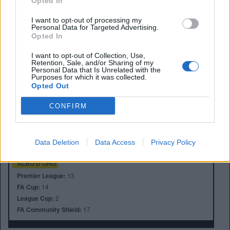
Opted In
Pep è stato ufficialmente scacciato.
I want to opt-out of processing my
Personal Data for Targeted Advertising.
Opted In
I want to opt-out of Collection, Use,
Retention, Sale, and/or Sharing of my
Personal Data that Is Unrelated with the
Purposes for which it was collected.
Opted Out
Anno di Fondazione:
1886 come Dial Square
CONFIRM
Stadio:
Emirates Stadium (60.338)
Città:
Londra
Presidente:
Sran Kroenke
Data Deletion
Data Access
Privacy Policy
Manager:
Mikel Arteta
ALBO D'ORO
Premier League:
13
FA Cup:
14
League Cup:
2
FA Community Shield:
17