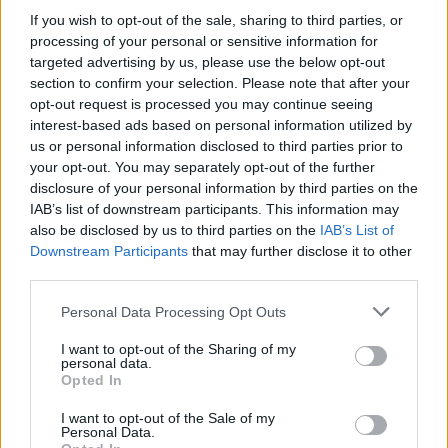
una revisione VAR infinita:
17 replay analizzati
per quella
If you wish to opt-out of the sale, sharing to third parties, or
che è sembrata un’eternità. Alla fine, il verdetto ha
processing of your personal or sensitive information for
premiato Arteta: rete revocata per fallo di Pablo (subentrato
targeted advertising by us, please use the below opt-out
proprio per scuotere i padroni di casa) sull’intoccabile
section to confirm your selection. Please note that after your
David Raya
. Al triplice fischio, l’estasi biancorossa ha
opt-out request is processed you may continue seeing
cancellato la paura: tre punti che valgono una stagione.
interest-based ads based on personal information utilized by
us or personal information disclosed to third parties prior to
Tabelle scudetto: l’Arsenal padrone del
your opt-out. You may separately opt-out of the further
proprio destino
disclosure of your personal information by third parties on the
Dopo 22 anni di attesa, il traguardo è visibile all’orizzonte.
IAB’s list of downstream participants. This information may
L’Arsenal vanta ora
5 punti di vantaggio sul Manchester
also be disclosed by us to third parties on the
IAB’s List of
City
(pur con una gara in più). Il calcolo è semplice:
Downstream Participants
that may further disclose it to other
vincendo le ultime due sfide contro
Burnley
e
Crystal
third parties.
Palace
, i londinesi saranno Campioni d’Inghilterra.
Personal Data Processing Opt Outs
Tuttavia, il titolo potrebbe arrivare anche prima. Il
calendario dei
Citizens
(impegnati contro Palace,
I want to opt-out of the Sharing of my
personal data.
Bournemouth e Aston Villa) è fitto di insidie: un eventuale
Opted In
passo falso degli uomini di Guardiola potrebbe
consegnare la Premier ad Arteta già prima dell’ultima
I want to opt-out of the Sale of my
giornata. Londra è pronta a festeggiare, il “malocchio” di
Personal Data.