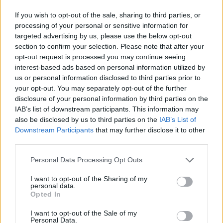
L’arbitro
Chris Kavanagh
, richiamato all’on-field review,
If you wish to opt-out of the sale, sharing to third parties, or
ha infine ravvisato l’irregolarità: il braccio di Wilson
processing of your personal or sensitive information for
targeted advertising by us, please use the below opt-out
posizionato su Raya ha condizionato l’uscita dell’estremo
section to confirm your selection. Please note that after your
difensore, rendendo nullo il pareggio. Una decisione che
opt-out request is processed you may continue seeing
sposta gli equilibri della stagione, proiettando l’Arsenal a
interest-based ads based on personal information utilized by
+5 sul Manchester City
a sole due giornate dal termine.
us or personal information disclosed to third parties prior to
Arteta promuove la classe arbitrale: “Il
your opt-out. You may separately opt-out of the further
fallo è netto”
disclosure of your personal information by third parties on the
IAB’s list of downstream participants. This information may
Se in passato non aveva risparmiato critiche feroci al
also be disclosed by us to third parties on the
IAB’s List of
sistema arbitrale inglese, questa volta
Mikel Arteta
ha
Downstream Participants
that may further disclose it to other
usato toni diametralmente opposti, elogiando la fermezza
third parties.
degli ufficiali di gara: “Quando ho dovuto criticarli l’ho fatto,
ma oggi bisogna fare i complimenti.
Ci voleva grande
Personal Data Processing Opt Outs
personalità per richiamare l’arbitro in un momento
simile della partita
. Guardando le immagini, però, il fallo è
I want to opt-out of the Sharing of my
personal data.
netto: non ci sono dubbi”.
Opted In
Per il tecnico basco, la gestione di un episodio così ad alta
tensione è la prova della crescita del sistema: un verdetto
I want to opt-out of the Sale of my
Personal Data.