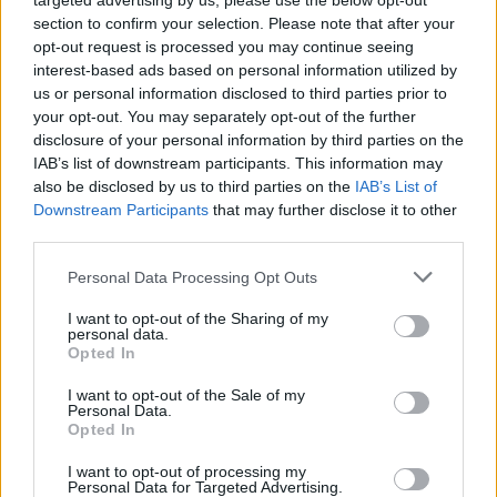
della panchina.
targeted advertising by us, please use the below opt-out
section to confirm your selection. Please note that after your
La rinuncia per i figli: “Allenare richiede il
opt-out request is processed you may continue seeing
100%”
interest-based ads based on personal information utilized by
“
Volevo fare l’allenatore ed ero sulla buona strada
“, ha
us or personal information disclosed to third parties prior to
confessato a cuore aperto l’ex capitano dello United.
your opt-out. You may separately opt-out of the further
“
Stavo quasi per ottenere la licenza UEFA quando mia
disclosure of your personal information by third parties on the
moglie è morta e questo ha rovinato tutto
. Ha lasciato
IAB’s list of downstream participants. This information may
also be disclosed by us to third parties on the
IAB’s List of
tre figli piccoli, quindi ho dovuto rinunciare
Downstream Participants
that may further disclose it to other
immediatamente. Essere un manager significa essere
third parties.
concentrato al 100%, 24 ore su 24, e in quel momento non
potevo assolutamente fare entrambe le cose
Personal Data Processing Opt Outs
contemporaneamente”.
I want to opt-out of the Sharing of my
La tragica scomparsa della moglie Rebecca, avvenuta nel
personal data.
2015 a causa di un tumore aggressivo a soli 34 anni, ha
Opted In
segnato uno spartiacque totale nella vita di Rio. Di fronte
alla necessità di fare da padre e da madre ai suoi tre
I want to opt-out of the Sale of my
Personal Data.
bambini, l’ex difensore ha scelto di mettere totalmente da
Opted In
parte le proprie ambizioni sul campo, preferendo un ruolo
da opinionista (diventando negli anni il volto di punta di
I want to opt-out of processing my
Personal Data for Targeted Advertising.
TNT Sports e della BBC) che gli permettesse di rimanere