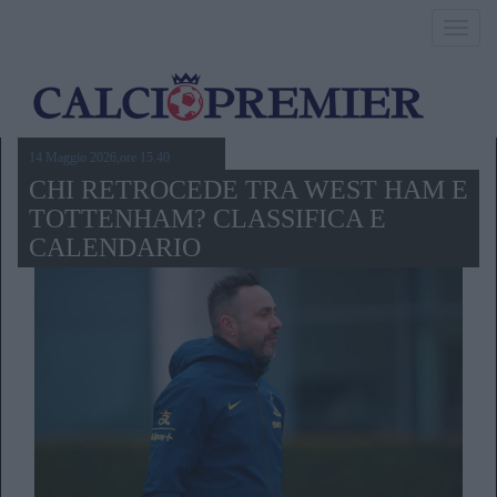
Toggl
navig
14 Maggio 2026,ore 15.40
CHI RETROCEDE TRA WEST HAM E
TOTTENHAM? CLASSIFICA E
CALENDARIO