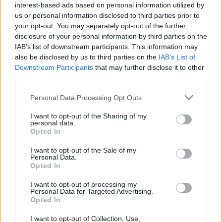
interest-based ads based on personal information utilized by
dato che il Forest è ormai salvo con 43 punti. Il West Ham
us or personal information disclosed to third parties prior to
nelle ultime due giornate affronterà il
Newcastle
in
your opt-out. You may separately opt-out of the further
trasferta, ed il
Leeds
in casa. Squadre che non hanno più
disclosure of your personal information by third parties on the
nulla da chiedere a questa Premier, ma che sicuramente
IAB’s list of downstream participants. This information may
daranno il massimo, come fatto vedere dai Whites ieri
also be disclosed by us to third parties on the
IAB’s List of
sera. Il calendario del Tottenham invece è ben diverso, con
Downstream Participants
that may further disclose it to other
i rivali del
Chelsea
a Stamford Bridge, e la sfida contro
third parties.
l’Everton
all’ultima giornata (i Toffees hanno ancora
residue chances di qualificazione europea).
Personal Data Processing Opt Outs
I want to opt-out of the Sharing of my
personal data.
Opted In
I want to opt-out of the Sale of my
Personal Data.
Opted In
I want to opt-out of processing my
Personal Data for Targeted Advertising.
Opted In
I want to opt-out of Collection, Use,