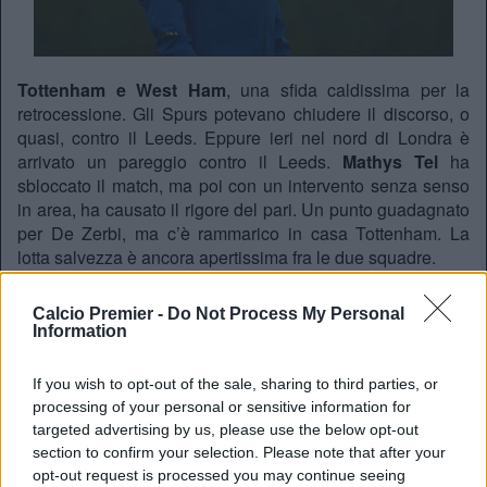
Tottenham e West Ham
, una sfida caldissima per la
retrocessione. Gli Spurs potevano chiudere il discorso, o
quasi, contro il Leeds. Eppure ieri nel nord di Londra è
arrivato un pareggio contro il Leeds.
Mathys Tel
ha
sbloccato il match, ma poi con un intervento senza senso
in area, ha causato il rigore del pari. Un punto guadagnato
per De Zerbi, ma c’è rammarico in casa Tottenham. La
lotta salvezza è ancora apertissima fra le due squadre.
It ends level.
pic.twitter.com/O4irD0Woe1
Calcio Premier -
Do Not Process My Personal
Information
— Tottenham Hotspur (@SpursOfficial)
May 11,
2026
If you wish to opt-out of the sale, sharing to third parties, or
processing of your personal or sensitive information for
I calendari
targeted advertising by us, please use the below opt-out
section to confirm your selection. Please note that after your
Il West Ham ha 36 punti, mentre il Tottenham 38. Le due
opt-out request is processed you may continue seeing
londinesi sono le sole ad essere coinvolte in questa lotta,