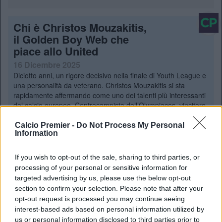
Chi è Christos Mouzakitis,
il Golden Boy Web che
piace allo United
16 Dicembre 2025
Diciotto anni, un rigore decisivo nella finale di Youth League e
una personalità da veterano. Christos Mouzakitis si sta
rapidamente affermando come uno dei talenti più interessanti
del calcio europeo. Centrocampista dell’Olympiacos, vincitore
del Golden Boy Web Index, il premio promosso
da Tuttosport che celebra il …
Continued
Calcio Premier -
Do Not Process My Personal
Information
Kayode a CP: “Al
If you wish to opt-out of the sale, sharing to third parties, or
Brentford mi hanno
processing of your personal or sensitive information for
targeted advertising by us, please use the below opt-out
gestito bene. Le rimesse?
section to confirm your selection. Please note that after your
Un talento naturale”
opt-out request is processed you may continue seeing
11 Novembre 2025
interest-based ads based on personal information utilized by
Michael Kayode in esclusiva ci ha parlato del mondo inglese.
us or personal information disclosed to third parties prior to