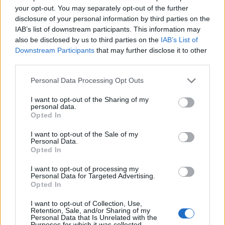
La sua avventura al Brentford procede alla grande
your opt-out. You may separately opt-out of the further
disclosure of your personal information by third parties on the
IAB’s list of downstream participants. This information may
L’Odissea di Kalvin
also be disclosed by us to third parties on the
IAB’s List of
Phillips: dalla nascita del
Downstream Participants
that may further disclose it to other
third parties.
figlio al ritorno in campo
col City dopo 21 mesi
Personal Data Processing Opt Outs
25 Settembre 2025
I want to opt-out of the Sharing of my
Dopo 21 mesi di assenza (645 giorni), Kalvin Phillips è tornato
personal data.
a vestire la maglia del Manchester City nella vittoria di ieri
Opted In
contro l’Huddersfield Town in Carabao Cup. Il centrocampista
inglese ha giocato sette minuti subentrando dalla panchina,
I want to opt-out of the Sale of my
Personal Data.
suggellando il suo …
Continued
Opted In
I want to opt-out of processing my
LIVE – Il mercato in
Personal Data for Targeted Advertising.
Opted In
Premier League non
dorme mai, gli
I want to opt-out of Collection, Use,
aggiornamenti
Retention, Sale, and/or Sharing of my
Personal Data that Is Unrelated with the
Purposes for which it was collected.