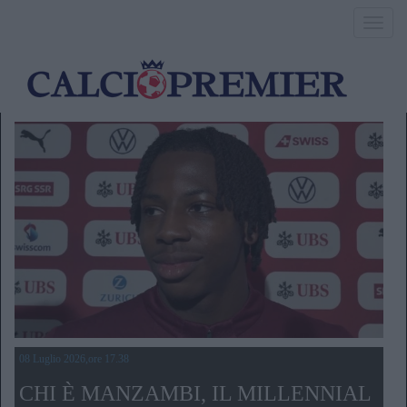
Toggl
navig
08 Luglio 2026,ore 17.38
CHI È MANZAMBI, IL MILLENNIAL