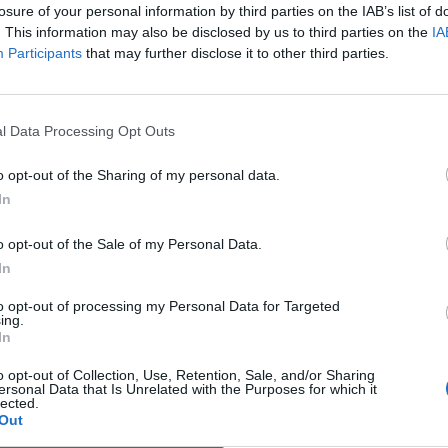
ontendenti per il titolo, e la lotta per la salvezza che si
losure of your personal information by third parties on the IAB’s list of
otrebbero giocare alcune formazioni
di Premier. Stavolta
. This information may also be disclosed by us to third parties on the
IA
Participants
that may further disclose it to other third parties.
er rinforzare la propria rosa. In difesa da segnalare gli
orno per 14 milioni di
Sarr
(subito ceduto però). Ma è da
l Data Processing Opt Outs
fare per mettere a regime tutti i giocatori che la società gli
go
, ex Sporting CP, giocatore di sostanza. A destra sbarca a
o opt-out of the Sharing of my personal data.
stato
Gittens
. Il giovane
Paz
è stato girato allo Strasburgo. In
In
nvinto, per questo Maresca potrà contare su
Joao Pedro e
o opt-out of the Sale of my Personal Data.
In
Q
to opt-out of processing my Personal Data for Targeted
25
ing.
In
o opt-out of Collection, Use, Retention, Sale, and/or Sharing
ersonal Data that Is Unrelated with the Purposes for which it
nante di giocatori, vista la rosa extra-large che si ritrovava
lected.
Out
, Kepa e Petrovic
a titolo definitivo e
Penders
in prestito.