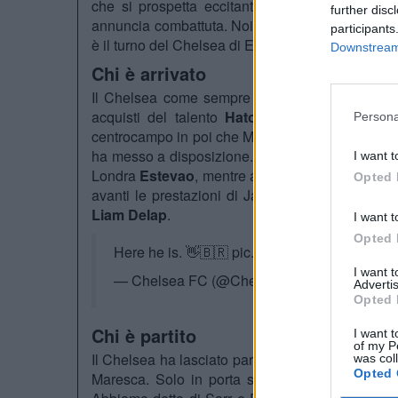
che si prospetta eccitante, viste le numerose c
further disc
annuncia combattuta. Noi vi mostreremo
come p
participants
è il turno del Chelsea di Enzo Maresca
Downstream 
Chi è arrivato
Il Chelsea come sempre non ha badato a spese p
acquisti del talento
Hato
, dall’Ajax, ed il rit
Persona
centrocampo in poi che Maresca avrà il suo bel da 
ha messo a disposizione. In mediana c’è
Essu
I want t
Londra
Estevao
, mentre a sinistra è stato acqui
Opted 
avanti le prestazioni di Jackson non hanno co
Liam Delap
.
I want t
Opted 
Here he is. 👋🇧🇷
pic.twitter.com/eKfqb0Xlo
I want 
— Chelsea FC (@ChelseaFC)
August 5, 20
Advertis
Opted 
Chi è partito
I want t
of my P
Il Chelsea ha lasciato partire un numero impressio
was col
Opted 
Maresca. Solo in porta sono partiti:
Bettinelli