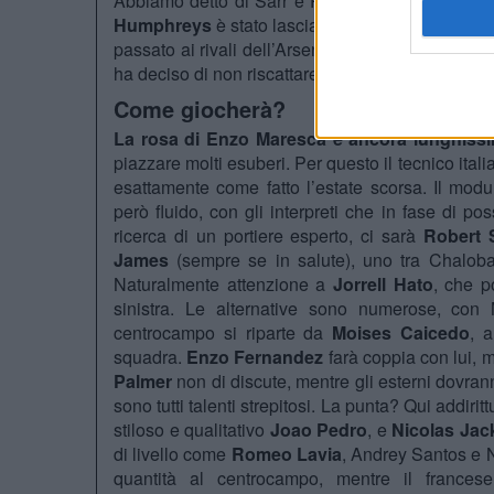
Abbiamo detto di Sarr e Pazz che sono andati 
Humphreys
è stato lasciato andare al Burnley,
passato ai rivali dell’Arsenal, e
Joao Felix
è stat
ha deciso di non riscattare
Jadon Sancho
.
Come giocherà?
La rosa di Enzo Maresca è ancora lunghiss
piazzare molti esuberi. Per questo il tecnico ita
esattamente come fatto l’estate scorsa. Il modul
però fluido, con gli interpreti che in fase di p
ricerca di un portiere esperto, ci sarà
Robert 
James
(sempre se in salute), uno tra Chalo
Naturalmente attenzione a
Jorrell Hato
, che p
sinistra. Le alternative sono numerose, con
centrocampo si riparte da
Moises Caicedo
, 
squadra.
Enzo Fernandez
farà coppia con lui, 
Palmer
non di discute, mentre gli esterni dovran
sono tutti talenti strepitosi. La punta? Qui addiri
stiloso e qualitativo
Joao Pedro
, e
Nicolas Jac
di livello come
Romeo Lavia
, Andrey Santos e N
quantità al centrocampo, mentre il france