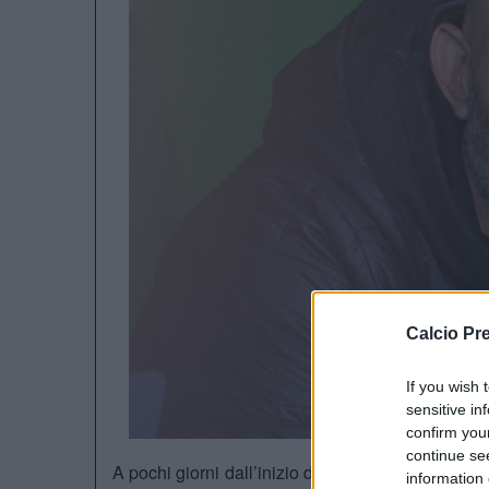
Calcio Pr
If you wish 
sensitive in
confirm you
continue se
A pochi giorni dall’inizio della
Premier League
l
information 