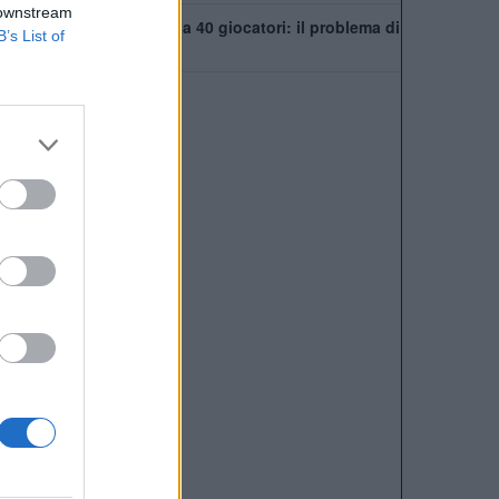
 downstream
Chelsea, rosa infinita da 40 giocatori: il problema di
B’s List of
Xabi Alonso