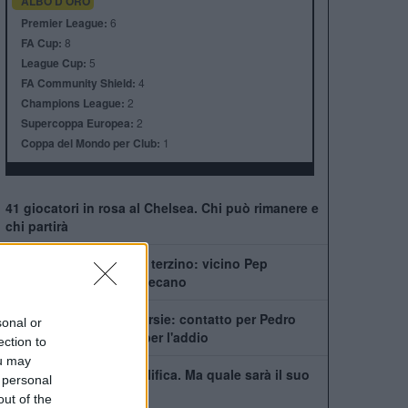
ALBO D'ORO
Premier League:
6
FA Cup:
8
League Cup:
5
FA Community Shield:
4
Champions League:
2
Supercoppa Europea:
2
Coppa del Mondo per Club:
1
41 giocatori in rosa al Chelsea. Chi può rimanere e
chi partirà
Chelsea, ecco il nuovo terzino: vicino Pep
Chavarría dal Rayo Vallecano
City scatenato sulle corsie: contatto per Pedro
sonal or
Neto, Savinho spinge per l'addio
ection to
ou may
Mudryk, stop alla squalifica. Ma quale sarà il suo
 personal
futuro al Chelsea?
out of the