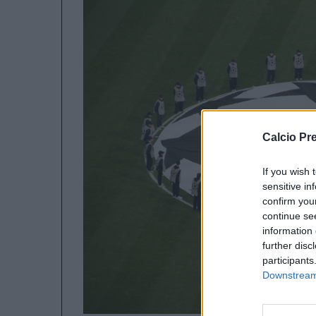
Calcio Pr
If you wish 
sensitive in
confirm you
continue se
information 
further disc
participants
Downstream 