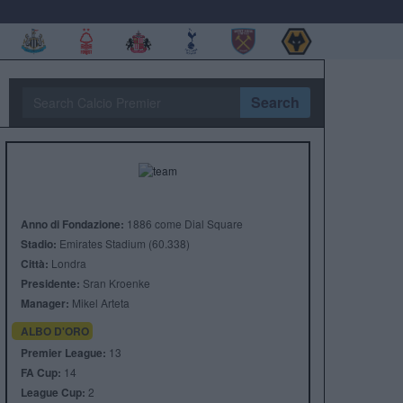
Search
Anno di Fondazione:
1886 come Dial Square
Stadio:
Emirates Stadium (60.338)
Città:
Londra
Presidente:
Sran Kroenke
Manager:
Mikel Arteta
ALBO D'ORO
Premier League:
13
FA Cup:
14
League Cup:
2