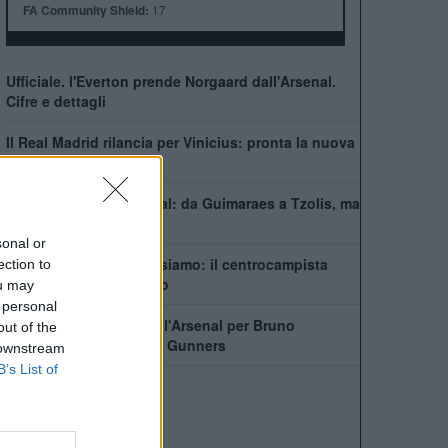
FA Community Shield:
17
Ufficiale. l'Everton prende Norgaard dall'Arsenal.
Cifre e dettagli
Il Real Madrid rilancia per Vinicius: pronta la nuova
offerta di rinnovo
Come giocherà l'Arsenal: da Guimaraes a Tzolis, ma
il blocco resta
sonal or
Guimaraes-Arsenal, ci siamo: il centrocampista
ection to
pronto a lasciare il ritiro
ou may
 personal
In Newcastle dice no all'Arsenal per Bruno
out of the
Guimaraes. Il piano dei Gunners
 downstream
B’s List of