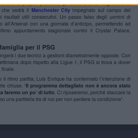
vanti al proprio pubblico, gli occhi di tutta l’Inghilterra si
, che vedrà il
Manchester City
impegnato sul campo del
isultati utili consecutivi. Un passo falso degli uomini di
o all’Arsenal con una giornata d’anticipo, permettendo ad
ultimo appuntamento stagionale contro il Crystal Palace,
famiglia per il PSG
tringerà i due tecnici a gestioni diametralmente opposte. Con
ttimana dopo rispetto alla Ligue 1, il PSG si trova a dover
 finale.
l ritmo partita, Luis Enrique ha confermato l’intenzione di
te chiuse. “
Il programma dettagliato non è ancora stato
a faremo un po’ di tutto
. Ci riposeremo, perché staccare la
 una partitella tra di noi per non perdere la condizione”.