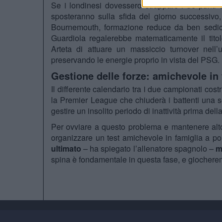
Se i londinesi dovessero strappare i tre punti da
sposteranno sulla sfida del giorno successivo
Bournemouth, formazione reduce da ben sedici r
Guardiola regalerebbe matematicamente il titol
Arteta di attuare un massiccio turnover nell’
preservando le energie proprio in vista del PSG.
Gestione delle forze: amichevole in 
Il differente calendario tra i due campionati cos
la Premier League che chiuderà i battenti una se
gestire un insolito periodo di inattività prima della
Per ovviare a questo problema e mantenere alto i
organizzare un test amichevole in famiglia a por
ultimato
– ha spiegato l’allenatore spagnolo –
m
spina è fondamentale in questa fase, e giocheremo