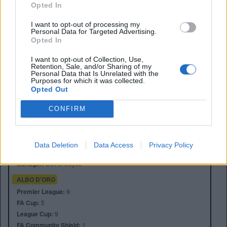
Opted In
I want to opt-out of processing my
Personal Data for Targeted Advertising.
Opted In
I want to opt-out of Collection, Use,
Retention, Sale, and/or Sharing of my
Personal Data that Is Unrelated with the
Purposes for which it was collected.
Opted Out
CONFIRM
Anno di Fondazione:
1878 come Domingo's FC
Stadio:
Goodison Park
Città:
Liverpool
Data Deletion
Data Access
Privacy Policy
Presidente:
Dan Friedkin
Manager:
David Moyes
ALBO D'ORO
Premier League:
9
FA Cup:
5
League Cup:
9
FA Community Shield:
1