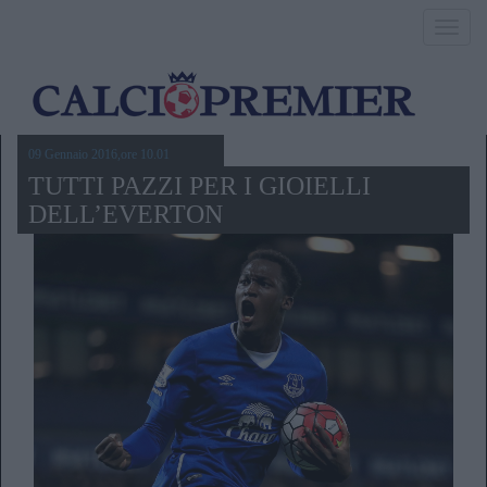
Toggl
navig
09 Gennaio 2016,ore 10.01
TUTTI PAZZI PER I GIOIELLI
DELL’EVERTON