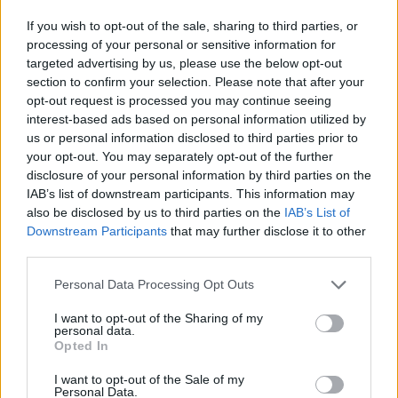
giorno circola la voce che il
Manchester United
avrebbe
If you wish to opt-out of the sale, sharing to third parties, or
pronta un’offerta da 50 milioni di euro per Lukaku per
processing of your personal or sensitive information for
averlo da luglio prossimo, da affiancare a
Rooney
e
targeted advertising by us, please use the below opt-out
Martial
(o per sostituirli, visto che il primo è cercato in
section to confirm your selection. Please note that after your
Inghilterra e il secondo è troppo discontinuo), mentre per
opt-out request is processed you may continue seeing
Stones c’è l’interesse degli stessi
Red Devils
, senza
interest-based ads based on personal information utilized by
contare un possibile ritorno del Chelsea e le lodi del
us or personal information disclosed to third parties prior to
Barcellona
, che lo avrebbe messo tra i giovani obiettivi
your opt-out. You may separately opt-out of the further
del prossimo mercato.
disclosure of your personal information by third parties on the
IAB’s list of downstream participants. This information may
Cessioni importanti, che comporterebbero plusvalenze da
also be disclosed by us to third parties on the
IAB’s List of
capogiro, con denaro fresco che potrebbe (dovrebbe)
Downstream Participants
that may further disclose it to other
essere subito reinvestito per rinnovare la rosa e sostituire
third parties.
al meglio le due stelle più luminose di
Goodison Park
.
Personal Data Processing Opt Outs
E passare poi a resistere per trattenere le altre giovani
stelle:
Ross Barkley
e
Gerard Deulofeu
.
I want to opt-out of the Sharing of my
personal data.
Opted In
RUGGERO ROGASI
I want to opt-out of the Sale of my
Personal Data.