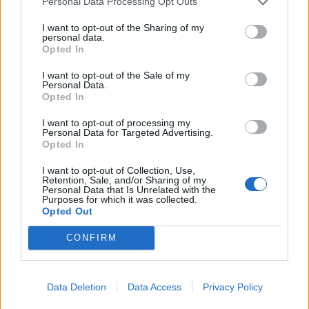
Personal Data Processing Opt Outs
Uno sguardo al passato, ad Anfield, a quella Kop che lo ha
I want to opt-out of the Sharing of my
eletto a divinità pagana. Con la consapevolezza di chi sa
personal data.
Opted In
di aver dato tutto, senza lasciare nulla indietro: “È la vita.
Mi guardo indietro e mi chiedo se avrei potuto ottenere
I want to opt-out of the Sale of my
di più
. Non credo. Abbiamo vinto tutto. L’amore dei tifosi è
Personal Data.
la cosa più importante per me”.
Opted In
L’omaggio a Robertson e lo sguardo al
I want to opt-out of processing my
futuro
Personal Data for Targeted Advertising.
Opted In
Nel momento del congedo, il numero 11 dei Reds ha
voluto dedicare un pensiero speciale a un altro dei
I want to opt-out of Collection, Use,
Retention, Sale, and/or Sharing of my
senatori dello spogliatoio,
Andy Robertson
, simbolo
Personal Data that Is Unrelated with the
come lui dell’epopea d’oro sotto la gestione Klopp: “È
Purposes for which it was collected.
Opted Out
amato perché dà tutto in campo.
È stato fondamentale
per la squadra e per il periodo che abbiamo vissuto
.
CONFIRM
Sono onorato di aver condiviso lo spogliatoio con lui”.
Ora per Salah si apriranno nuove porte, lontano dal
Merseyside, ma il cordone ombelicale con il Liverpool non
Data Deletion
Data Access
Privacy Policy
si spezzerà mai. “Sarò lontano da qui.
Sarà emozionante