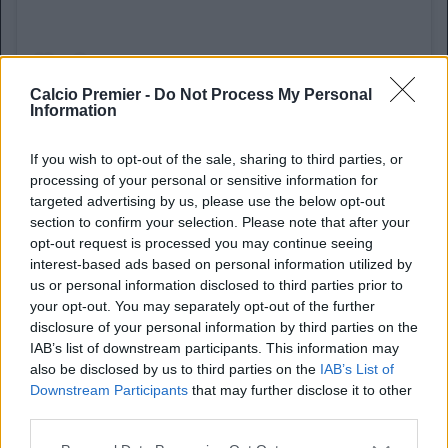
Calcio Premier -
Do Not Process My Personal
Information
If you wish to opt-out of the sale, sharing to third parties, or
processing of your personal or sensitive information for
targeted advertising by us, please use the below opt-out
Un post condiviso da Mohamed Salah (@mosalah)
section to confirm your selection. Please note that after your
opt-out request is processed you may continue seeing
“Qui abbiamo vissuto la nostra giovinezza”
interest-based ads based on personal information utilized by
Lui, che in campo è sempre sembrato una macchina
us or personal information disclosed to third parties prior to
glaciale e implacabile, si è scoperto incredibilmente
your opt-out. You may separately opt-out of the further
vulnerabile nel momento dei saluti finali al suo popolo:
disclosure of your personal information by third parties on the
IAB’s list of downstream participants. This information may
“Penso di aver pianto più oggi che in tutta la mia vita.
Non
also be disclosed by us to third parties on the
IAB’s List of
sono una persona molto emotiva, ma qui abbiamo
Downstream Participants
that may further disclose it to other
vissuto la nostra giovinezza, condividendo tutto
third parties.
dall’inizio alla fine
. Abbiamo riportato questo club dove
deve stare”.