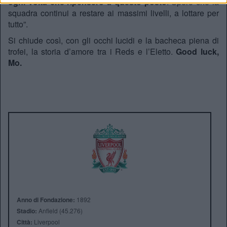
ogni volta che ripenserò a questo posto
. Spero che la
squadra continui a restare ai massimi livelli, a lottare per
tutto”.
Si chiude così, con gli occhi lucidi e la bacheca piena di
trofei, la storia d’amore tra i Reds e l’Eletto.
Good luck,
Mo.
Anno di Fondazione:
1892
Stadio:
Anfield (45.276)
Città:
Liverpool