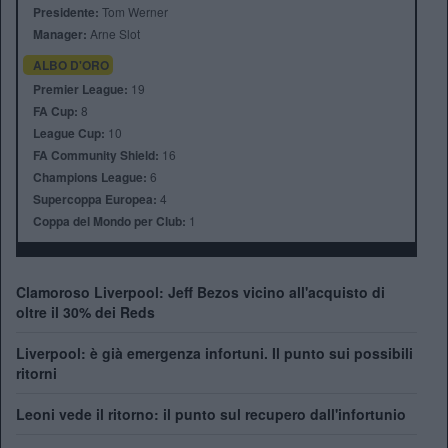
Presidente:
Tom Werner
Manager:
Arne Slot
ALBO D'ORO
Premier League:
19
FA Cup:
8
League Cup:
10
FA Community Shield:
16
Champions League:
6
Supercoppa Europea:
4
Coppa del Mondo per Club:
1
Clamoroso Liverpool: Jeff Bezos vicino all'acquisto di
oltre il 30% dei Reds
Liverpool: è già emergenza infortuni. Il punto sui possibili
ritorni
Leoni vede il ritorno: il punto sul recupero dall'infortunio