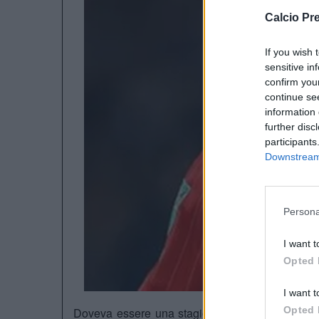
Calcio Pr
If you wish 
sensitive in
confirm you
continue se
information 
further disc
participants
Downstream 
Persona
I want t
Opted 
I want t
Opted 
Doveva essere una stagione diversa, ed invece n