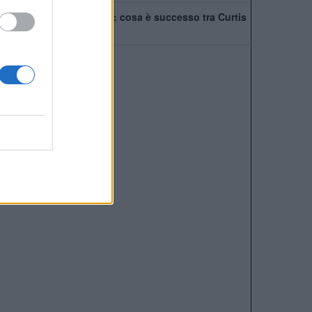
Tensione nel Liverpool: cosa è successo tra Curtis
Jones e Szoboszlai