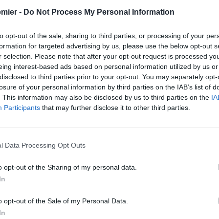
emier -
Do Not Process My Personal Information
to opt-out of the sale, sharing to third parties, or processing of your per
formation for targeted advertising by us, please use the below opt-out s
r selection. Please note that after your opt-out request is processed y
eing interest-based ads based on personal information utilized by us or
disclosed to third parties prior to your opt-out. You may separately opt-
losure of your personal information by third parties on the IAB’s list of
. This information may also be disclosed by us to third parties on the
IA
Participants
that may further disclose it to other third parties.
l Data Processing Opt Outs
o opt-out of the Sharing of my personal data.
In
o opt-out of the Sale of my Personal Data.
In
on lo è stato. E dire che l’inizio di
Federico Chiesa
era