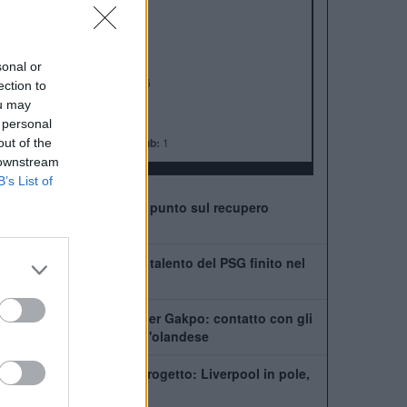
ALBO D'ORO
Premier League:
19
FA Cup:
8
League Cup:
10
sonal or
FA Community Shield:
16
ection to
Champions League:
6
ou may
Supercoppa Europea:
4
 personal
Coppa del Mondo per Club:
1
out of the
 downstream
B’s List of
Leoni vede il ritorno: il punto sul recupero
dall'infortunio
Chi è Ibrahim Mbaye, il talento del PSG finito nel
mirino del Liverpool
Tottenham scatenato per Gakpo: contatto con gli
agenti, De Zerbi vuole l'olandese
PSG, Mbaye fuori dal progetto: Liverpool in pole,
ma la Premier fa la fila