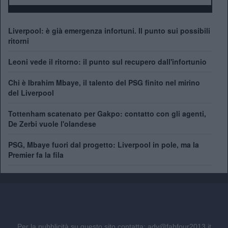
Liverpool: è già emergenza infortuni. Il punto sui possibili
ritorni
Leoni vede il ritorno: il punto sul recupero dall'infortunio
Chi è Ibrahim Mbaye, il talento del PSG finito nel mirino
del Liverpool
Tottenham scatenato per Gakpo: contatto con gli agenti,
De Zerbi vuole l'olandese
PSG, Mbaye fuori dal progetto: Liverpool in pole, ma la
Premier fa la fila
Per la pubblicità su questo sito contatta:
adv@fabfour2013.it