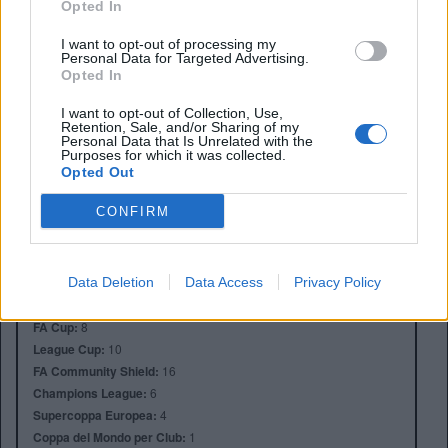
Opted In
I want to opt-out of processing my
Personal Data for Targeted Advertising.
Opted In
I want to opt-out of Collection, Use,
Retention, Sale, and/or Sharing of my
Personal Data that Is Unrelated with the
Purposes for which it was collected.
Anno di Fondazione:
1892
Opted Out
Stadio:
Anfield (45.276)
Città:
Liverpool
CONFIRM
Presidente:
Tom Werner
Manager:
Arne Slot
ALBO D'ORO
Data Deletion
Data Access
Privacy Policy
Premier League:
19
FA Cup:
8
League Cup:
10
FA Community Shield:
16
Champions League:
6
Supercoppa Europea:
4
Coppa del Mondo per Club:
1