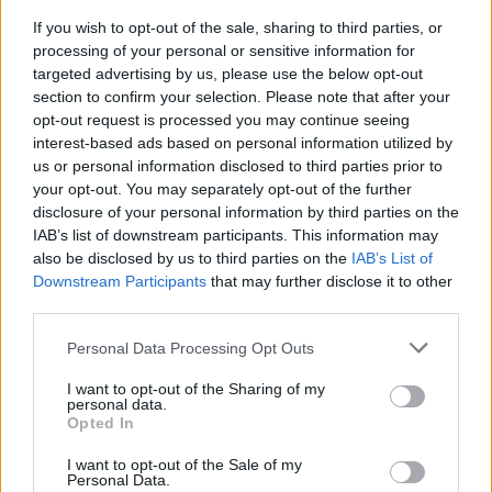
giorno per avere le migliori possibilità di successo.
È di
If you wish to opt-out of the sale, sharing to third parties, or
questo che vado più fiero, e ovviamente di tutto ciò che è
processing of your personal or sensitive information for
seguito in termini di trofei e delle serate fantastiche che ho
targeted advertising by us, please use the below opt-out
vissuto.”
section to confirm your selection. Please note that after your
opt-out request is processed you may continue seeing
Robertson prosegue
: “
Sono felice di non essere l’unico a
interest-based ads based on personal information utilized by
farlo. Era proprio questa la mia preoccupazione:
essere al
us or personal information disclosed to third parties prior to
centro dell’attenzione
. Sono contento che il nostro amico
your opt-out. You may separately opt-out of the further
egiziano (Mohamed Salah) possa prendersi un po’ più di
disclosure of your personal information by third parties on the
visibilità. Io posso semplicemente passare inosservato.
IAB’s list of downstream participants. This information may
Ovviamente l’addio sarà emozionante
. È la mia ultima
also be disclosed by us to third parties on the
IAB’s List of
volta ad Anfield e abbiamo un giocatore nella squadra
Downstream Participants
that may further disclose it to other
avversaria, beh, probabilmente due in realtà, ma uno in
third parties.
particolare che avrebbe meritato un addio degno di questo
nome.
Spero davvero che Hendo (Jordan Henderson)
Personal Data Processing Opt Outs
riceva un’ovazione speciale domenica.”
I want to opt-out of the Sharing of my
personal data.
Opted In
I want to opt-out of the Sale of my
Personal Data.