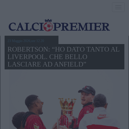
Toggl
navig
23 Maggio 2026,ore 12.20
ROBERTSON: “HO DATO TANTO AL
LIVERPOOL. CHE BELLO
LASCIARE AD ANFIELD”