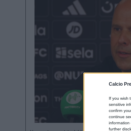
Calcio Pr
If you wish 
sensitive in
confirm you
continue se
information 
further disc