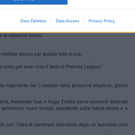
tenuti con il
Bayer Leverkusen
, resta infatti uno dei profili più
tato anche al
Chelsea
.
Data Deletion
Data Access
Privacy Policy
nso. Molti tifosi sono attratti da questa idea, ha fatto un
di altissimo livello.”
eritato fiducia per quanto fatto finora.
o anno per aver vinto il titolo di Premier League.”
ita importante del Liverpool nella prossima stagione, grazie
irtz
,
Alexander Isak
e
Hugo Ekitike
come elementi destinati
erviranno nuovi innesti, soprattutto sulla fascia destra e a
rdo con l’idea di cambiare allenatore dopo un successo così