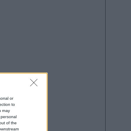
sonal or
ection to
ou may
 personal
out of the
 downstream