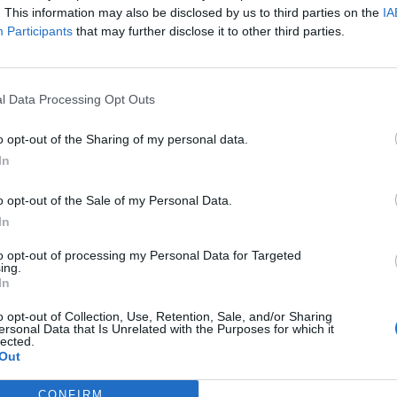
ista di Sky Sports,
Jamie Redknapp
, ha preso posizione sul
. This information may also be disclosed by us to third parties on the
IA
e nonostante le critiche ricevute durante la stagione.
Participants
that may further disclose it to other third parties.
ontinuità al progetto tecnico e concedere a Slot un’altra
utto dopo il titolo conquistato in Premier League.
l Data Processing Opt Outs
eague, Slot sarà sottoposto a una certa pressione. Ci
o opt-out of the Sharing of my personal data.
In
 del Liverpool sia storicamente molto equilibrata nei giudizi
o opt-out of the Sale of my Personal Data.
In
i loro allenatori.”
to opt-out of processing my Personal Data for Targeted
ing.
In
mbiente esista un forte dibattito sul futuro della panchina,
o opt-out of Collection, Use, Retention, Sale, and/or Sharing
ersonal Data that Is Unrelated with the Purposes for which it
lected.
llenatore per il prossimo anno. Questa cosa mi crea non
Out
CONFIRM