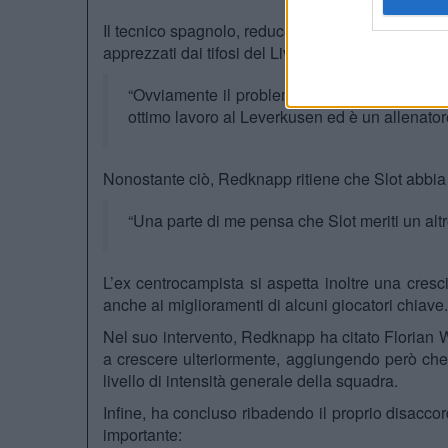
Il tecnico spagnolo, reduce dagli ottimi risultati ot
apprezzati dai tifosi del Liverpool e viene accos
“Ovviamente il problema principale è Xabi Alo
ottimo lavoro al Leverkusen ed è un allenatore 
Nonostante ciò, Redknapp ritiene che Slot abbia m
“Una parte di me pensa che Slot meriti un altr
L’ex centrocampista si aspetta inoltre una cresc
anche ai miglioramenti di alcuni giocatori chiave.
Nel suo intervento, Redknapp ha citato
Florian W
a crescere ulteriormente, aggiungendo però che s
livello di intensità generale della squadra.
Infine, ha concluso ribadendo il proprio disacco
importante: