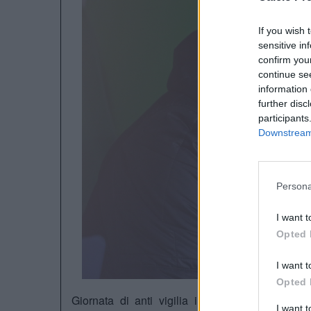
If you wish 
sensitive in
confirm you
continue se
information 
further disc
participants
Downstream 
Persona
I want t
Opted 
I want t
Opted 
Giornata di anti vigilia in casa
Chelsea
per i
I want 