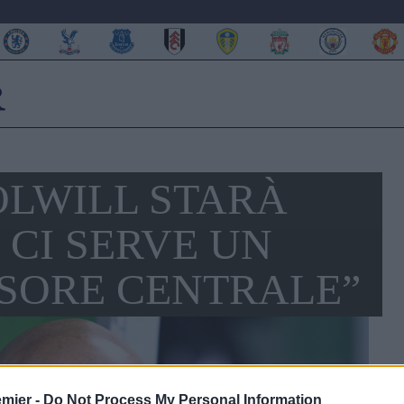
OLWILL STARÀ
 CI SERVE UN
SORE CENTRALE”
emier -
Do Not Process My Personal Information