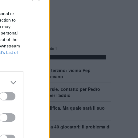
ALBO D'ORO
Premier League:
6
sonal or
FA Cup:
8
ection to
League Cup:
5
ou may
FA Community Shield:
4
 personal
Champions League:
2
out of the
Supercoppa Europea:
2
 downstream
Coppa del Mondo per Club:
1
B’s List of
Chelsea, ecco il nuovo terzino: vicino Pep
Chavarría dal Rayo Vallecano
City scatenato sulle corsie: contatto per Pedro
Neto, Savinho spinge per l'addio
Mudryk, stop alla squalifica. Ma quale sarà il suo
futuro al Chelsea?
Chelsea, rosa infinita da 40 giocatori: il problema di
Xabi Alonso