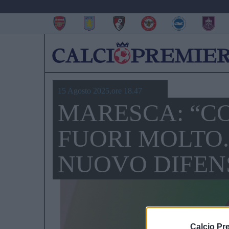
15 Agosto 2025,ore 18.47
MARESCA: “C
FUORI MOLTO.
NUOVO DIFEN
Calcio Pr