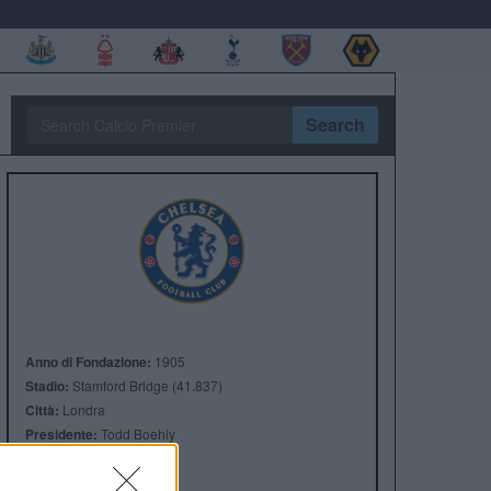
Search
Anno di Fondazione:
1905
Stadio:
Stamford Bridge (41.837)
Città:
Londra
Presidente:
Todd Boehly
Manager:
Enzo Maresca