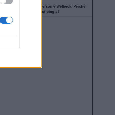
Il Chelsea prende Henderson e Welbeck. Perchè i
Blues hanno cambiato strategia?