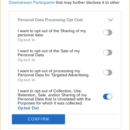
Downstream Participants
that may further disclose it to other
third parties.
Personal Data Processing Opt Outs
I want to opt-out of the Sharing of my
personal data.
Opted In
I want to opt-out of the Sale of my
Personal Data.
Anno di Fondazione:
1878 come Domingo's FC
Opted In
Stadio:
Goodison Park
Città:
Liverpool
I want to opt-out of processing my
Personal Data for Targeted Advertising.
Presidente:
Dan Friedkin
Opted In
Manager:
David Moyes
ALBO D'ORO
I want to opt-out of Collection, Use,
Retention, Sale, and/or Sharing of my
Premier League:
9
Personal Data that Is Unrelated with the
Purposes for which it was collected.
FA Cup:
5
Opted Out
League Cup:
9
FA Community Shield:
1
CONFIRM