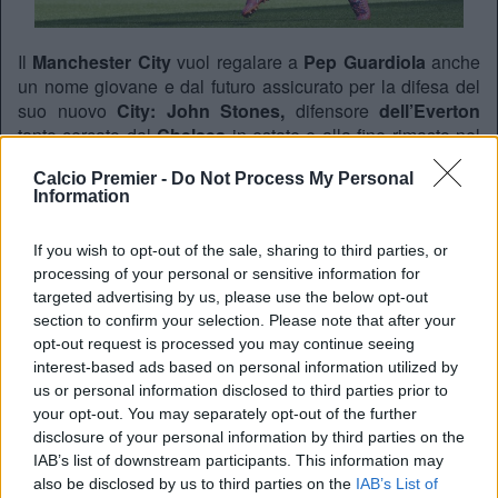
Il
Manchester City
vuol regalare a
Pep Guardiola
anche
un nome giovane e dal futuro assicurato per la difesa del
suo nuovo
City: John Stones,
difensore
dell’Everton
tanto cercato dal
Chelsea
in estate e alla fine rimasto nel
club di
Liverpool.
La dirigenza del
Manchester City
però
Calcio Premier -
Do Not Process My Personal
non avrebbe intenzione di trattare per mesi con offerte e
Information
contro-offerte come il
Chelsea
ed infatti, secondo il
Daily
Mail,
il club avrebbe stanziato ben 60 milioni per
If you wish to opt-out of the sale, sharing to third parties, or
aggiudicarsi il talento
dell’Everton.
Una mossa di mercato
processing of your personal or sensitive information for
già visto nelle precedenti stagioni con il
Manchester City
targeted advertising by us, please use the below opt-out
disposto a stra pagare un giocatore pur di averlo…
section to confirm your selection. Please note that after your
opt-out request is processed you may continue seeing
interest-based ads based on personal information utilized by
REDAZIONE
us or personal information disclosed to third parties prior to
Twitter @Calciopremier
your opt-out. You may separately opt-out of the further
disclosure of your personal information by third parties on the
IAB’s list of downstream participants. This information may
also be disclosed by us to third parties on the
IAB’s List of