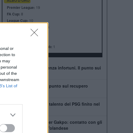
ALBO D'ORO
Premier League:
19
FA Cup:
8
League Cup:
10
FA Community Shield:
16
Champions League:
6
Supercoppa Europea:
4
Coppa del Mondo per Club:
1
sonal or
ection to
ou may
 personal
Liverpool: è già emergenza infortuni. Il punto sui
possibili ritorni
out of the
 downstream
Leoni vede il ritorno: il punto sul recupero
B’s List of
dall'infortunio
Chi è Ibrahim Mbaye, il talento del PSG finito nel
mirino del Liverpool
Tottenham scatenato per Gakpo: contatto con gli
agenti, De Zerbi vuole l'olandese