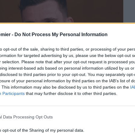
emier -
Do Not Process My Personal Information
to opt-out of the sale, sharing to third parties, or processing of your per
formation for targeted advertising by us, please use the below opt-out s
r selection. Please note that after your opt-out request is processed y
eing interest-based ads based on personal information utilized by us or
disclosed to third parties prior to your opt-out. You may separately opt-
losure of your personal information by third parties on the IAB’s list of
. This information may also be disclosed by us to third parties on the
IA
Participants
that may further disclose it to other third parties.
l Data Processing Opt Outs
 risultato o la tattica. A volte, si intreccia con il dolore più
 ispirare un’intera nazione. È quello che sta vivendo
Andy
o opt-out of the Sharing of my personal data.
a dell’impegno mondiale porta con sé un peso e una missione