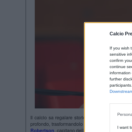
Calcio Pr
If you wish 
sensitive in
confirm you
continue se
information 
further disc
participants
Downstream 
Persona
Il calcio sa regalare storie che vanno ben oltre il
profondo, trasformandolo in una forza capace di
I want t
Robertson
, capitano della Scozia, che in vist