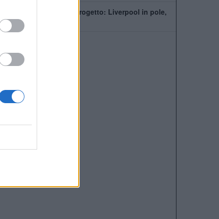
PSG, Mbaye fuori dal progetto: Liverpool in pole,
ma la Premier fa la fila