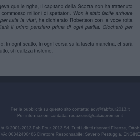
va quelle righe, il capitano della Scozia non ha trattenuto
commosso milioni di spettatori.
“Non è stato facile arrivare
per tutta la vita”
, ha dichiarato Robertson con la voce rotta
rà il primo pensiero prima di ogni partita. Giocherò per
: in ogni scatto, in ogni corsa sulla fascia mancina, ci sarà
tto, si realizza insieme.
Per la pubblicità su questo sito contatta:
adv@fabfour2013.it
Per informazioni contatta:
redazione@calciopremier.it
ht © 2001-2013 Fab Four 2013 Srl. Tutti i diritti riservati Firenze, Otto
ita IVA: 06342490486 Direttore Responsabile: Saverio Pestuggia. ENG