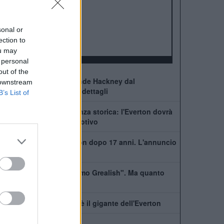
ALBO D'ORO
Premier League:
9
FA Cup:
5
sonal or
League Cup:
9
ection to
FA Community Shield:
1
ou may
 personal
out of the
Ufficiale: l'Everton prende Hackney dal
 downstream
Middlesbrough, cifre e dettagli
B’s List of
Premier League, sentenza storica: l'Everton dovrà
risarcire il Burnley. Il motivo
Coleman lascia l'Everton dopo 17 anni. L'annuncio
della bandiera
Moyes: "Qui tutti amiamo Grealish". Ma quanto
costa il riscatto?
Barry ferma il City: chi è il gigante dell'Everton