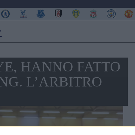
YE, HANNO FATTO
NG. L’ARBITRO