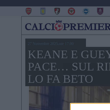
27 Novembre 2025,ore 17.00
KEANE E GUE
PACE… SUL RI
LO FA BETO