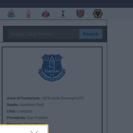
Search
Anno di Fondazione:
1878 come Domingo's FC
Stadio:
Goodison Park
Città:
Liverpool
Presidente:
Dan Friedkin
Manager:
David Moyes