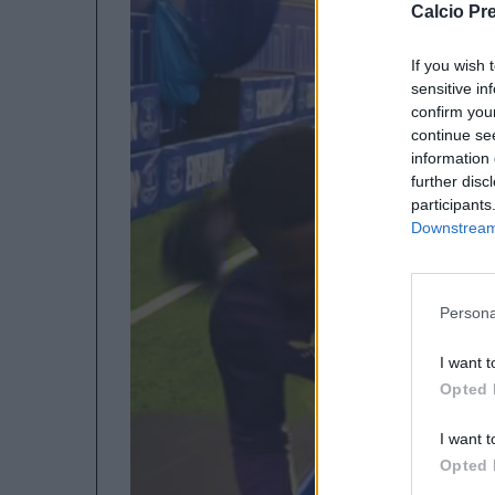
Calcio Pr
If you wish 
sensitive in
confirm you
continue se
information 
further disc
participants
Downstream 
Persona
I want t
Opted 
I want t
Opted 