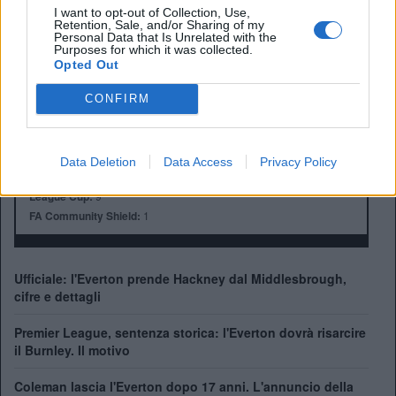
I want to opt-out of Collection, Use,
Retention, Sale, and/or Sharing of my
Anno di Fondazione:
1878 come Domingo's FC
Personal Data that Is Unrelated with the
Purposes for which it was collected.
Stadio:
Goodison Park
Opted Out
Città:
Liverpool
Presidente:
Dan Friedkin
CONFIRM
Manager:
David Moyes
ALBO D'ORO
Premier League:
9
Data Deletion
Data Access
Privacy Policy
FA Cup:
5
League Cup:
9
FA Community Shield:
1
Ufficiale: l'Everton prende Hackney dal Middlesbrough,
cifre e dettagli
Premier League, sentenza storica: l'Everton dovrà risarcire
il Burnley. Il motivo
Coleman lascia l'Everton dopo 17 anni. L'annuncio della