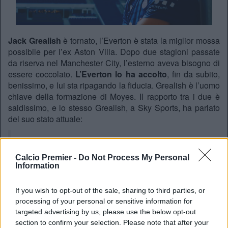
Jack Grealish
è tornato, l’Everton è stata la miglior mossa
possibile per l’ex Aston Villa. Dopo due stagioni passate
da riserva nel Manchester City, l’esterno aveva bisogno di
essere coccolato.
L’Everton lo ha accolto
, fin da subito,
benissimo, e lui sta ripagando la fiducia. Grealish è l’uomo
chiave della formazione di Moyes. Il rapporto tra i due è
saldissimo, e lo stesso Grealish, a Sky Sports, ha parlato
del suo stato attuale:
Jack Grealish 💙 David Moyes
pic.twitter.com/ZwnBKV4vhP
Calcio Premier -
Do Not Process My Personal
Information
— Match of the Day (@BBCMOTD)
December 3,
2025
If you wish to opt-out of the sale, sharing to third parties, or
processing of your personal or sensitive information for
Jack is back
targeted advertising by us, please use the below opt-out
section to confirm your selection. Please note that after your
“Ho parlato molto con l’allenatore (Moyes) su FaceTime