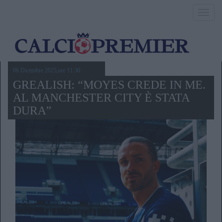
Toggl
navig
06 Dicembre 2025,ore 11.30
GREALISH: “MOYES CREDE IN ME.
AL MANCHESTER CITY È STATA
DURA”