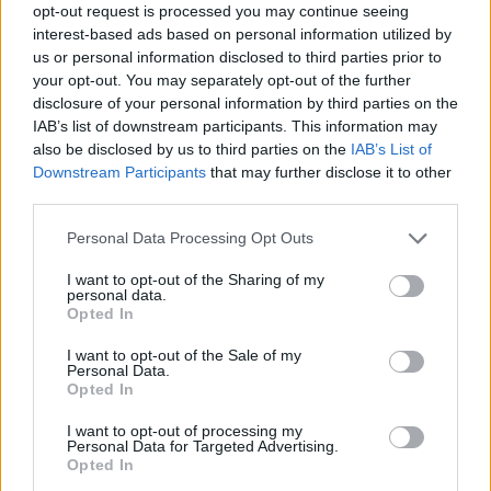
opt-out request is processed you may continue seeing
durante l’estate e mi è sembrato giusto. Mi ha aiutato a
interest-based ads based on personal information utilized by
tornare al mio livello. Gioco e mi alleno con piacere.
È
us or personal information disclosed to third parties prior to
stata la combinazione perfetta
. Tatticamente, non ho un
your opt-out. You may separately opt-out of the further
allenatore preferito. Non mi interessa che tipo di calcio mi
disclosure of your personal information by third parties on the
venga chiesto di giocare: contro il Manchester United mi
IAB’s list of downstream participants. This information may
sono sentito più un difensore. Questo allenatore si fida e
also be disclosed by us to third parties on the
IAB’s List of
crede in me e in quello che posso dare in campo. Questo è
Downstream Participants
that may further disclose it to other
ciò che conta per me.
È dura non giocare
. È davvero dura
third parties.
non riuscire a trovare la carica, a non essere in partita. Non
avevo ritmo al Manchester City”.
Personal Data Processing Opt Outs
I want to opt-out of the Sharing of my
personal data.
Opted In
I want to opt-out of the Sale of my
Personal Data.
Opted In
I want to opt-out of processing my
Personal Data for Targeted Advertising.
Opted In