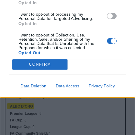
Opted In
I want to opt-out of processing my
Personal Data for Targeted Advertising.
Opted In
I want to opt-out of Collection, Use,
Retention, Sale, and/or Sharing of my
Personal Data that Is Unrelated with the
Purposes for which it was collected.
Opted Out
CONFIRM
Anno di Fondazione:
1878 come Domingo's FC
Stadio:
Goodison Park
Città:
Liverpool
Data Deletion
Data Access
Privacy Policy
Presidente:
Dan Friedkin
Manager:
David Moyes
ALBO D'ORO
Premier League:
9
FA Cup:
5
League Cup:
9
FA Community Shield:
1