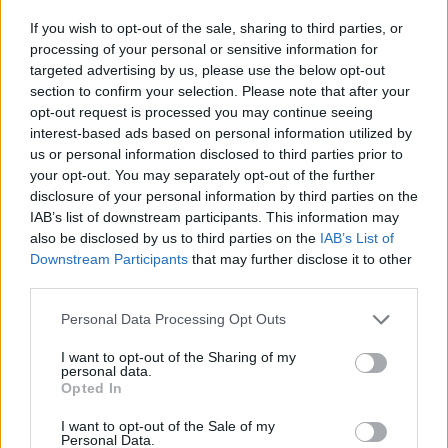
pic.twitter.com/Dg929dqByA
If you wish to opt-out of the sale, sharing to third parties, or
— Everton (@Everton)
October 5, 2025
processing of your personal or sensitive information for
targeted advertising by us, please use the below opt-out
section to confirm your selection. Please note that after your
Si può sognare
opt-out request is processed you may continue seeing
Il mercato estivo ha permesso a Moyes di costruire
una
interest-based ads based on personal information utilized by
squadra con un tasso qualitativo maggiore
. Dewsbury-
us or personal information disclosed to third parties prior to
Hall e Jack Grealish sono stati due innesti azzeccati. I due
your opt-out. You may separately opt-out of the further
combinano tra di loro, scambiando la posizione e creando
disclosure of your personal information by third parties on the
situazioni pericolose. Oltre a loro c’è
Iliman Ndiaye
sulla
IAB’s list of downstream participants. This information may
destra, uno dei migliori esterni in Premier a livello di
also be disclosed by us to third parties on the
IAB’s List of
creatività. Poi c’è la solidità difensiva, tratto tipico delle
Downstream Participants
that may further disclose it to other
squadre di Moyes, con Gueye come perno in mediana.
third parties.
Una squadra solida, che può puntare anche all’Europa?
Si, ma solo ad una condizione, se i Toffees troveranno una
Personal Data Processing Opt Outs
punta in grado di finalizzare il loro gioco.
Beto e Barry
per
I want to opt-out of the Sharing of my
adesso non stanno dando certezze. Se l’ex Villarreal
personal data.
avesse una crescita rapida, allora si che l’Everton
Opted In
potrebbe finalmente tornare a sognare in modo concreto.
I want to opt-out of the Sale of my
Personal Data.