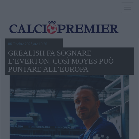
Toggl
navig
06 Ottobre 2025,ore 19.30
GREALISH FA SOGNARE
L’EVERTON. COSÌ MOYES PUÒ
PUNTARE ALL’EUROPA