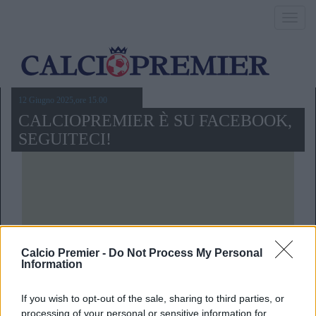
Toggl
navig
12 Giugno 2025,ore 15.00
CALCIOPREMIER È SU FACEBOOK,
SEGUITECI!
Calcio Premier -
Do Not Process My Personal
Information
If you wish to opt-out of the sale, sharing to third parties, or
processing of your personal or sensitive information for