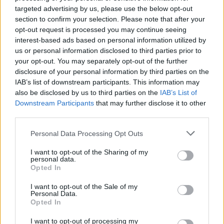
targeted advertising by us, please use the below opt-out
section to confirm your selection. Please note that after your
opt-out request is processed you may continue seeing
interest-based ads based on personal information utilized by
us or personal information disclosed to third parties prior to
your opt-out. You may separately opt-out of the further
disclosure of your personal information by third parties on the
IAB’s list of downstream participants. This information may
Cercate su Facebook la pagina ufficiale di
Calciopremier
also be disclosed by us to third parties on the
IAB’s List of
(
cliccate qui
)
e premete su
“Mi Piace”
. Troverete tutte le
Downstream Participants
that may further disclose it to other
notizie principali pubblicate sul nostro sito e avrete la
third parties.
possibilità di commentarle con i vostri amici sul social
Personal Data Processing Opt Outs
network. Un modo moderno per essere in contatto
ovunque (anche sul vostro smartphone) con il vostro sito di
I want to opt-out of the Sharing of my
riferimento sulla Premier League
personal data.
Opted In
I want to opt-out of the Sale of my
Personal Data.
Opted In
Ex Premier - Mohamed Salah riparte dalla Turchia:
ingaggio record e tifosi in delirio
I want to opt-out of processing my