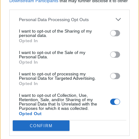
Downstream Participants
that may further disclose it to other
Sarr,
mentre
Kudus
è il grande dubbio in casa Spurs. La
third parties.
gara dell’Emirates sarà un vero spartiacque per entrambe
le squadre, in un senso o nell’altro. Ecco dove seguire il
Personal Data Processing Opt Outs
match, e le probabili formazioni:
I want to opt-out of the Sharing of my
Dove vederla
personal data.
Opted In
La gara di domenica prenderà il via alle 17:30. La diretta tv
sarà offerta da Sky Sport, mentre quella streaming da
I want to opt-out of the Sale of my
SkyGo e Now. Le probabili formazioni
Personal Data.
Opted In
Arsenal (4-3-3-)
: Raya; Timber, Saliba, Mosquera, White;
Zubimendi, Rice; Saka, Eze, Trossard; Merino
I want to opt-out of processing my
Personal Data for Targeted Advertising.
Tottenham (4-2-3-1):
Vicario; Porro, Romero, van de Ven,
Opted In
Udogie; Bentancur, Palhinha; Johnson, Simons,
Richarlison, Odobert
I want to opt-out of Collection, Use,
Retention, Sale, and/or Sharing of my
Personal Data that Is Unrelated with the
Purposes for which it was collected.
Opted Out
CONFIRM
Ex Premier - Mohamed Salah riparte dalla Turchia: