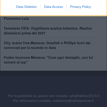
ingaggio record e tifosi in delirio
Data Deletion
Data Access
Privacy Policy
Ipswich, nuovo rinforzo a centrocampo: ufficiale
Florentino Luis
Terremoto FIFA: l'Inghilterra scarica Infantino. Rischio
dimissioni prima del 2027
City, scatta l'era Maresca: Grealish e Phillips fuori dai
convocati per la tournée in Asia
Foden incorona Maresca: "Cura ogni dettaglio, con lui
tornerò al top"
Per la pubblicità su questo sito contatta:
adv@fabfour2013.it
Per informazioni contatta:
redazione@calciopremier.it