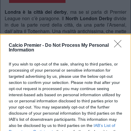
Londra è la città dei derby
, ma se si parla di Premier
League non c’è paragone. Il
North London Derby
divide
in due la parte nord della città, da una parte l’Arsenal,
dall’altra il Tottenham. Una rivalità antichissima, che mette
di fronte due identità diverse, ma con lo stesso senso di
appartenenza. L’Arsenal nell’era di Wenger è stato spesso
Calcio Premier -
Do Not Process My Personal
superiore, arrivando per tanti anni sopra agli odiati cugini.
Information
L’apice si toccò nel 2004
, quando i Gunners, gli
invincibili, vinsero la Premier proprio a White Hart Lane da
If you wish to opt-out of the sale, sharing to third parties, or
imbattuti, nella tana dei rivali. Gli anni 80 e la fine degli
processing of your personal or sensitive information for
anni 10 sono stati invece quelli della rivincita per gli Spurs.
targeted advertising by us, please use the below opt-out
Ma adesso c’è solo il presente, che
vede l’Arsenal
section to confirm your selection. Please note that after your
primeggiare in Premier League
, imponendosi come la
opt-out request is processed you may continue seeing
candidata numero 1 al titolo. Il
Tottenham
vuole trovare
interest-based ads based on personal information utilized by
us or personal information disclosed to third parties prior to
continuità sotto la gestione Frank, e quale migliore
your opt-out. You may separately opt-out of the further
occasione del derby. I Gunners dovranno fare a meno di
disclosure of your personal information by third parties on the
Gabriel
, che non farà coppia con l’affidabile Saliba.
IAB’s list of downstream participants. This information may
Odegaard invece potrebbe tornare in campo, notizia non
also be disclosed by us to third parties on the
IAB’s List of
da poco. Il Tottenham invece potrebbe dover rinunciare a