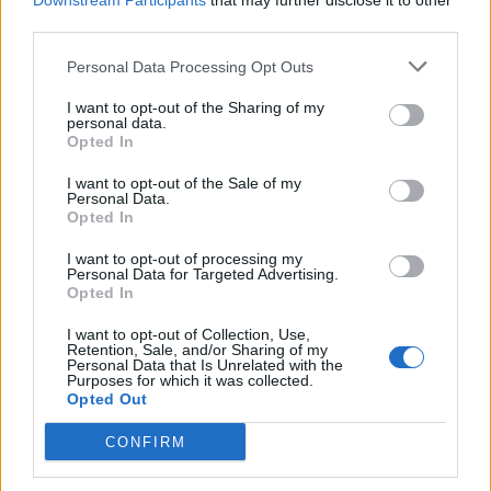
Downstream Participants
that may further disclose it to other
Donnarumma di tuffarsi verso la palla e pararla, secondo
third parties.
l’arbitro. Una volta presa quella decisione sul campo, il
compito del VAR è quello di esaminarla e decidere se il
Personal Data Processing Opt Outs
risultato del fuorigioco è stato chiaramente ed
evidentemente sbagliato”.
I want to opt-out of the Sharing of my
personal data.
Opted In
Poi aggiunge: “
Solo Donnarumma sa veramente se è
stato influenzato da questo
e, naturalmente, dobbiamo
I want to opt-out of the Sale of my
esaminare le prove fattuali, e quando vediamo le prove
Personal Data.
fattuali di quella posizione del giocatore che si abbassa
Opted In
sotto la palla, così vicino al portiere, il VAR stabilisce che
I want to opt-out of processing my
l’esito del fuorigioco non è chiaramente e palesemente
Personal Data for Targeted Advertising.
sbagliato, e loro restano fuori”.
Opted In
I want to opt-out of Collection, Use,
Retention, Sale, and/or Sharing of my
Personal Data that Is Unrelated with the
Purposes for which it was collected.
Opted Out
CONFIRM