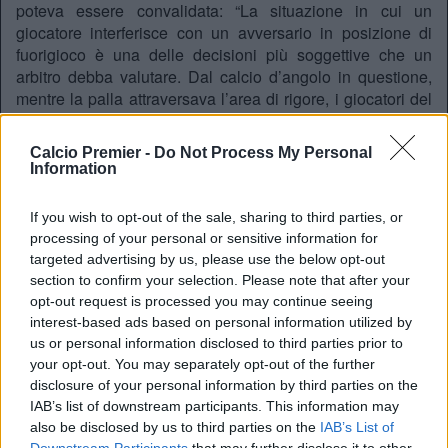
poteva essere convalidata: “La situazione in cui un
giocatore interferisce con un avversario in posizione di
fuorigioco è una delle decisioni più soggettive che un
arbitro debba valutare. Dal calcio d’angolo in questione,
mentre la palla attraversava l’area di rigore, i giocatori del
Manchester City
si sono spostati, lasciando Robertson in
quella posizione di fuorigioco nel cuore dell’area di rigore.
Calcio Premier -
Do Not Process My Personal
Quando
Van Dijk
colpisce di testa la palla in avanti, è il
Information
momento in cui dobbiamo valutare il fuorigioco di
Robertson.
Sappiamo che non tocca la palla, ma cosa
If you wish to opt-out of the sale, sharing to third parties, or
fa?
Beh, mentre la palla si muove verso di lui, a tre metri
processing of your personal or sensitive information for
dalla porta, proprio al centro dell’area di rigore,
lui compie
targeted advertising by us, please use the below opt-out
un gesto chiaro: si abbassa
. La palla gli passa appena
section to confirm your selection. Please note that after your
sopra la testa e finisce in porta nella metà dell’area di
opt-out request is processed you may continue seeing
rigore in cui si trova”.
interest-based ads based on personal information utilized by
us or personal information disclosed to third parties prior to
“A quel punto”, continua Webb, “gli arbitri devono
your opt-out. You may separately opt-out of the further
esprimere un giudizio: quell’azione evidente ha avuto un
disclosure of your personal information by third parties on the
impatto su Donnarumma, il portiere, e sulla sua capacità di
IAB’s list of downstream participants. This information may
parare la palla?
Ed è qui che entra in gioco la
also be disclosed by us to third parties on the
IAB’s List of
soggettività
. Questo movimento influisce sulla capacità di