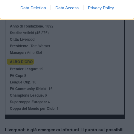
Data Deletion
Data Access
Privacy Policy
Anno di Fondazione:
1892
Stadio:
Anfield (45.276)
Città:
Liverpool
Presidente:
Tom Werner
Manager:
Arne Slot
ALBO D'ORO
Premier League:
19
FA Cup:
8
League Cup:
10
FA Community Shield:
16
Champions League:
6
Supercoppa Europea:
4
Coppa del Mondo per Club:
1
Liverpool: è già emergenza infortuni. Il punto sui possibili