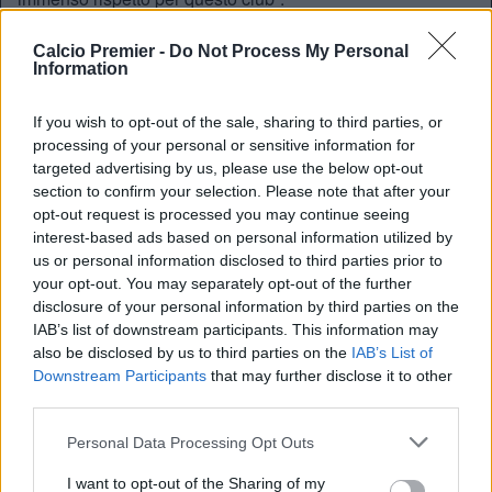
Sul talento di Doku
Calcio Premier -
Do Not Process My Personal
Information
“Il mio lavoro con lui? So di essere bravo, ma non
sopravvalutatemi. I giocatori fanno tutto da soli. Dobbiamo
If you wish to opt-out of the sale, sharing to third parties, or
cercare di dare loro un buono slancio e una buona
processing of your personal or sensitive information for
connessione.
Pensi che gli insegni a dribblare così?
targeted advertising by us, please use the below opt-out
Questo è talento naturale. Ha giocato una partita
section to confirm your selection. Please note that after your
eccezionale contro uno dei migliori terzini della Premier
opt-out request is processed you may continue seeing
League”.
interest-based ads based on personal information utilized by
us or personal information disclosed to third parties prior to
your opt-out. You may separately opt-out of the further
disclosure of your personal information by third parties on the
IAB’s list of downstream participants. This information may
also be disclosed by us to third parties on the
IAB’s List of
Downstream Participants
that may further disclose it to other
third parties.
Personal Data Processing Opt Outs
I want to opt-out of the Sharing of my