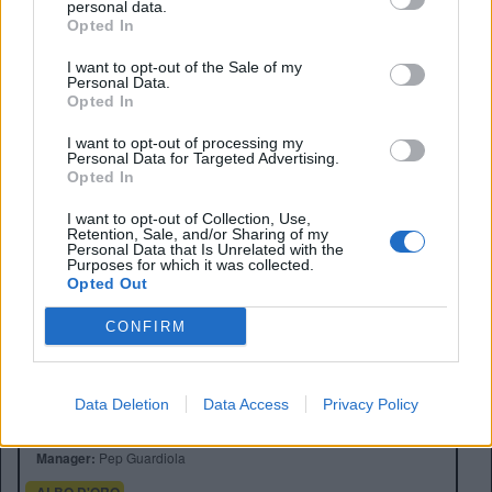
personal data.
Opted In
I want to opt-out of the Sale of my
Personal Data.
Opted In
I want to opt-out of processing my
Personal Data for Targeted Advertising.
Opted In
I want to opt-out of Collection, Use,
Retention, Sale, and/or Sharing of my
Personal Data that Is Unrelated with the
Purposes for which it was collected.
Opted Out
CONFIRM
Anno di Fondazione:
1880 come St Mark's
Stadio:
Etihad Stadium (47.405)
Data Deletion
Data Access
Privacy Policy
Città:
Manchester
Presidente:
Khaldoon Al Mubarak
Manager:
Pep Guardiola
ALBO D'ORO