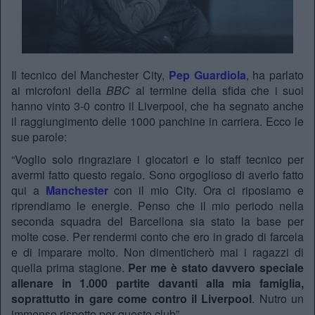
Il tecnico del Manchester City,
Pep Guardiola
, ha parlato
ai microfoni della
BBC
al termine della sfida che i suoi
hanno vinto 3-0 contro il Liverpool, che ha segnato anche
il raggiungimento delle 1000 panchine in carriera. Ecco le
sue parole:
“Voglio solo ringraziare i giocatori e lo staff tecnico per
avermi fatto questo regalo. Sono orgoglioso di averlo fatto
qui a
Manchester
con il mio City. Ora ci riposiamo e
riprendiamo le energie. Penso che il mio periodo nella
seconda squadra del Barcellona sia stato la base per
molte cose. Per rendermi conto che ero in grado di farcela
e di imparare molto. Non dimenticherò mai i ragazzi di
quella prima stagione.
Per me è stato davvero speciale
allenare in 1.000 partite davanti alla mia famiglia,
soprattutto in gare come contro il Liverpool
. Nutro un
immenso rispetto per questo club”.