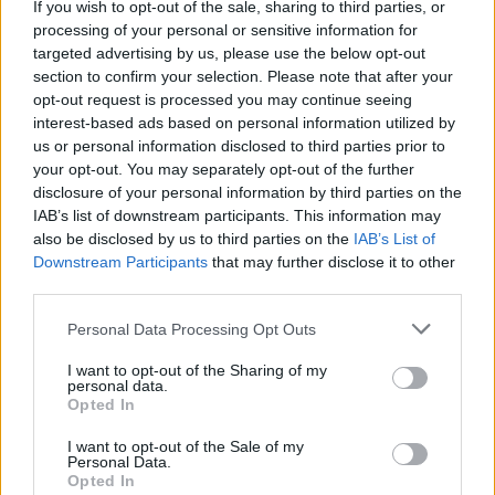
If you wish to opt-out of the sale, sharing to third parties, or
processing of your personal or sensitive information for
Alla fine è arrivata la conferma:
Antonio Conte
lascerà la
targeted advertising by us, please use the below opt-out
panchina della
Nazionale
dopo l’
Europeo
francese. L’ha
section to confirm your selection. Please note that after your
ufficializzato
Tavecchio
davanti ai giornalisti che
opt-out request is processed you may continue seeing
affollavano l’ingresso della
FIGC
: “Dopo l’Europeo, Conte
interest-based ads based on personal information utilized by
lascerà la Nazionale. Sente il richiamo del campo e del
us or personal information disclosed to third parties prior to
lavoro quotidiano”. Una notizia che era nell’aria, visto il
your opt-out. You may separately opt-out of the further
rapporto tra l’allenatore e gli stessi club riguardo dei tanto
disclosure of your personal information by third parties on the
chiaccherati stage. Come già confermato da Conte, egli
IAB’s list of downstream participants. This information may
sentiva la mancanza del lavoro giornaliero, preferendo
also be disclosed by us to third parties on the
IAB’s List of
così lasciare dopo la rassegna transalpina. Ufficialità che
Downstream Participants
that may further disclose it to other
lo avvicina ancor di più alla panchina del
Chelsea
, dove la
third parties.
concorrenza di
Simeone
sembra ormai cancellata.
Personal Data Processing Opt Outs
I want to opt-out of the Sharing of my
REDAZIONE
personal data.
Opted In
Twitter: @Calciopremier
I want to opt-out of the Sale of my
Personal Data.
Opted In