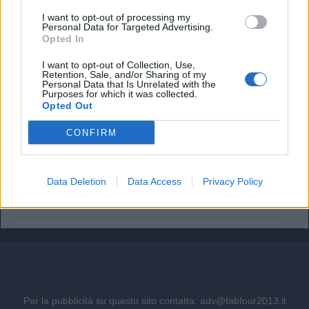
I want to opt-out of processing my
Pep Guardiola di nuovo in panchina? L'offerta di una
Personal Data for Targeted Advertising.
Nazionale fa sognare i tifosi
Opted In
Tuchel: "I cambi? Nessun rimpianto. Dobbiamo convivere
I want to opt-out of Collection, Use,
Retention, Sale, and/or Sharing of my
col dolore"
Personal Data that Is Unrelated with the
Purposes for which it was collected.
Perchè l'Inghilterra non esonera Tuchel? Dalla clausola ad
Opted Out
Euro2028
CONFIRM
Dentro al Mondiale dell'Inghilterra. Tutti i retroscena
sull'eliminazione
Data Deletion
Data Access
Privacy Policy
Perchè Mainoo non ha giocato con l'Inghilterra? La
delusione di Tuchel
Per la pubblicità su questo sito contatta:
adv@fabfour2013.it