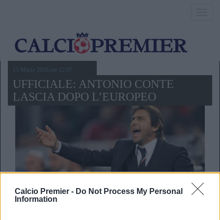
Toggl
navig
15 Marzo 2016,ore 12.07
UFFICIALE: ANTONIO CONTE
LASCIA DOPO L’EUROPEO
Calcio Premier -
Do Not Process My Personal
Information