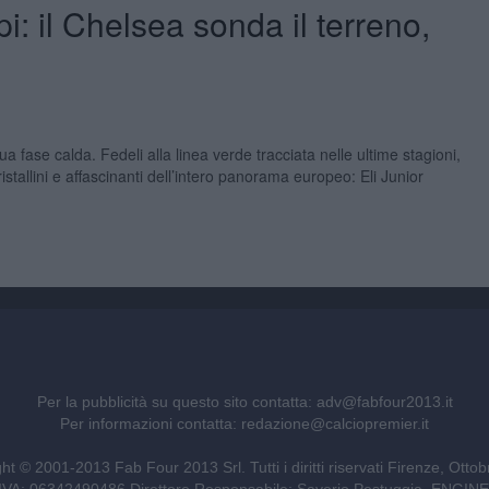
: il Chelsea sonda il terreno,
a fase calda. Fedeli alla linea verde tracciata nelle ultime stagioni,
stallini e affascinanti dell’intero panorama europeo: Eli Junior
Per la pubblicità su questo sito contatta:
adv@fabfour2013.it
Per informazioni contatta:
redazione@calciopremier.it
ht © 2001-2013 Fab Four 2013 Srl. Tutti i diritti riservati Firenze, Otto