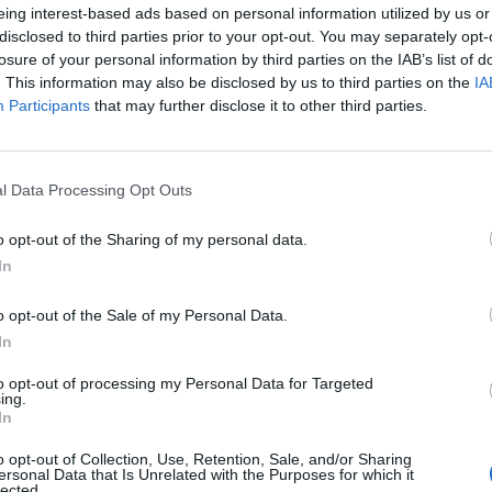
eing interest-based ads based on personal information utilized by us or
disclosed to third parties prior to your opt-out. You may separately opt-
losure of your personal information by third parties on the IAB’s list of
. This information may also be disclosed by us to third parties on the
IA
tos Tzolis. L’obiettivo principale per sostituire Leandro Trossard
Participants
that may further disclose it to other third parties.
ian Alvarez dice no al ritorno in
l Data Processing Opt Outs
o opt-out of the Sharing of my personal data.
In
biettivo per rinforzare il proprio attacco. Negli ultimi giorni i
arez, con l’intenzione di anticipare la concorrenza e convincere
o opt-out of the Sale of my Personal Data.
In
il Besiktas di Italiano a un
to opt-out of processing my Personal Data for Targeted
ing.
In
o opt-out of Collection, Use, Retention, Sale, and/or Sharing
ersonal Data that Is Unrelated with the Purposes for which it
lected.