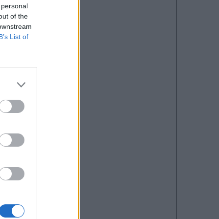
 personal
out of the
 downstream
B’s List of