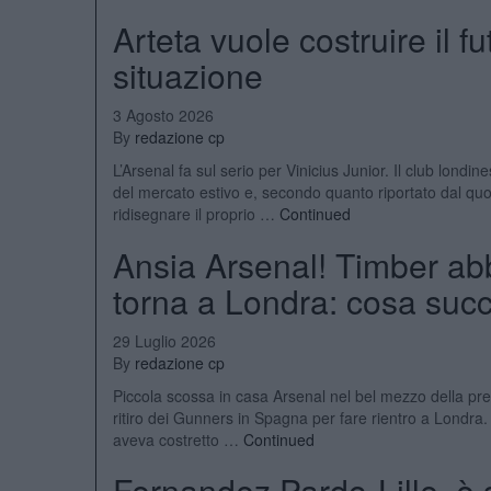
Arteta vuole costruire il f
situazione
3 Agosto 2026
By
redazione cp
L’Arsenal fa sul serio per Vinicius Junior. Il club londi
del mercato estivo e, secondo quanto riportato dal quo
ridisegnare il proprio …
Continued
Ansia Arsenal! Timber abb
torna a Londra: cosa suc
29 Luglio 2026
By
redazione cp
Piccola scossa in casa Arsenal nel bel mezzo della pr
ritiro dei Gunners in Spagna per fare rientro a Londra.
aveva costretto …
Continued
Fernandez Pardo-Lille, è s