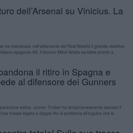
uturo dell’Arsenal su Vinicius. La
nese ha individuato nell’attaccante del Real Madrid il grande obiettivo
tidiano spagnolo AS, il tecnico Mikel Arteta sarebbe pronto a
andona il ritiro in Spagna e
cede al difensore dei Gunners
eparazione estiva. Jurrien Timber ha temporaneamente lasciato il
 Una mossa legata a doppio filo al problema all’inguine che lo
contro totale! Sulle sue tracce