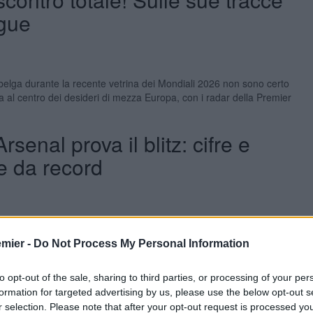
ague
belga durante la recente vetrina dei Mondiali 2026 non sono certo
 al centro dei desideri di mezza Europa, con i radar della Premier
rsenal prova il blitz: cifre e
e da record
plesso e dalle proporzioni economiche spaventose di quello che
taccante brasiliano si trova nell’età della piena maturità calcistica,
emier -
Do Not Process My Personal Information
to opt-out of the sale, sharing to third parties, or processing of your per
o per un esterno del Club
formation for targeted advertising by us, please use the below opt-out s
r selection. Please note that after your opt-out request is processed y