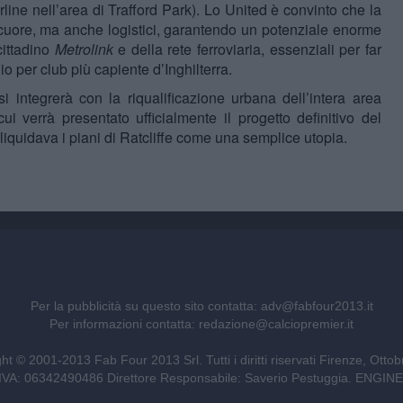
rline nell’area di Trafford Park). Lo United è convinto che la
i cuore, ma anche logistici, garantendo un potenziale enorme
cittadino
Metrolink
e della rete ferroviaria, essenziali per far
io per club più capiente d’Inghilterra.
i integrerà con la riqualificazione urbana dell’intera area
cui verrà presentato ufficialmente il progetto definitivo del
i, liquidava i piani di Ratcliffe come una semplice utopia.
Per la pubblicità su questo sito contatta:
adv@fabfour2013.it
Per informazioni contatta:
redazione@calciopremier.it
ht © 2001-2013 Fab Four 2013 Srl. Tutti i diritti riservati Firenze, Otto
ita IVA: 06342490486 Direttore Responsabile: Saverio Pestuggia. ENG