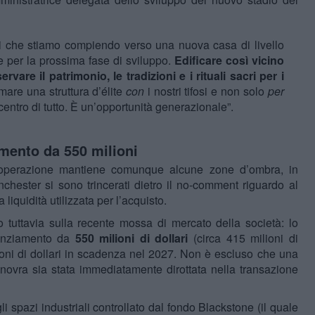
li che stiamo compiendo verso una nuova casa di livello
per la prossima fase di sviluppo.
Edificare così vicino
rvare il patrimonio, le tradizioni e i rituali sacri per i
mare una struttura d’élite
con
i nostri tifosi e non solo
per
 centro di tutto. È un’opportunità generazionale”.
iamento da 550 milioni
 l’operazione mantiene comunque alcune zone d’ombra, in
anchester si sono trincerati dietro il no-comment riguardo al
 liquidità utilizzata per l’acquisto.
ano tuttavia sulla recente mossa di mercato della società: lo
nanziamento da
550 milioni di dollari
(circa 415 milioni di
ioni di dollari in scadenza nel 2027. Non è escluso che una
novra sia stata immediatamente dirottata nella transazione
li spazi industriali controllato dal fondo Blackstone (il quale