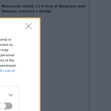
Manchester United, c'è la firma di Margetson dallo
Swansea: annuncio e dettagli
sonal or
ection to
ou may
 personal
out of the
 downstream
B’s List of