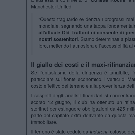
Manchester United:
“Questo traguardo evidenzia i progressi rea
mondiale, segnando una tappa fondamentale 
all’attuale Old Trafford ci consente di prese
nostri sostenitori
. Siamo determinati a plas
loro, mettendo l’atmosfera e l’accessibilità al
Il giallo dei costi e il maxi-rifinanz
Se l’entusiasmo della dirigenza è tangibile,
particolare sul fronte economico. I vertici di M
costo effettivo del terreno e alla provenienza della
I sospetti degli analisti finanziari si concentr
scorso 12 giugno, il club ha ottenuto un rifi
sterline) per estinguere obbligazioni da 425 mil
parte del capitale extra derivante da questa ma
immobiliare.
Il terreno è stato ceduto da
Indurent
, colosso deg