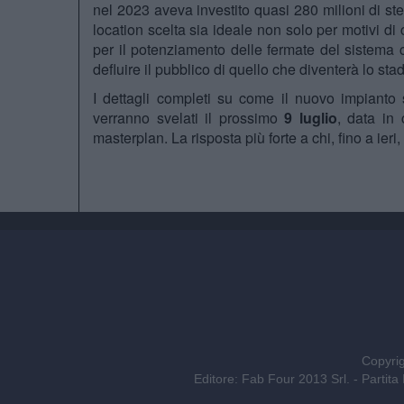
nel 2023 aveva investito quasi 280 milioni di ste
location scelta sia ideale non solo per motivi d
per il potenziamento delle fermate del sistema 
defluire il pubblico di quello che diventerà lo stad
I dettagli completi su come il nuovo impianto s
verranno svelati il prossimo
9 luglio
, data in 
masterplan. La risposta più forte a chi, fino a ier
Copyrig
Editore: Fab Four 2013 Srl. - Part