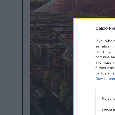
Calcio Pr
If you wish 
sensitive in
confirm you
continue se
information 
further disc
participants
Downstream 
Persona
I want t