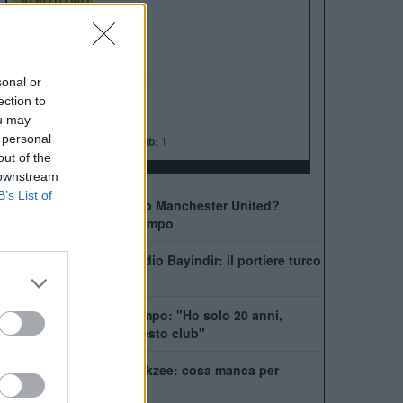
ALBO D'ORO
Premier League:
20
FA Cup:
13
League Cup:
6
FA Community Shield:
21
sonal or
ection to
Champions League:
3
ou may
Supercoppa Europea:
1
 personal
Coppa del Mondo per Club:
1
out of the
 downstream
B’s List of
Come giocherà il nuovo Manchester United?
Rivoluzione a centrocampo
Manchester United, addio Bayindir: il portiere turco
vola in Liga
United, Yoro chiede tempo: "Ho solo 20 anni,
posso dare tanto a questo club"
La Juventus ha il si Zirkzee: cosa manca per
chiudere