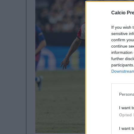
Calcio Pr
If you wish 
sensitive in
confirm you
continue se
information 
further disc
participants
Downstream 
Persona
I want t
Opted 
I want t