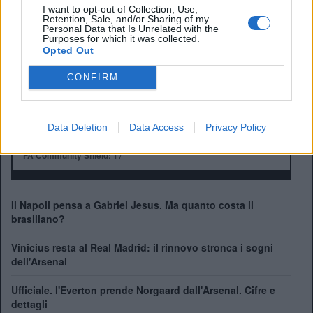
Anno di Fondazione:
1886 come Dial Square
I want to opt-out of Collection, Use,
Retention, Sale, and/or Sharing of my
Stadio:
Emirates Stadium (60.338)
Personal Data that Is Unrelated with the
Purposes for which it was collected.
Città:
Londra
Opted Out
Presidente:
Sran Kroenke
Manager:
Mikel Arteta
CONFIRM
ALBO D'ORO
Premier League:
13
FA Cup:
14
Data Deletion
Data Access
Privacy Policy
League Cup:
2
FA Community Shield:
17
Il Napoli pensa a Gabriel Jesus. Ma quanto costa il
brasiliano?
Vinicius resta al Real Madrid: il rinnovo stronca i sogni
dell'Arsenal
Ufficiale. l'Everton prende Norgaard dall'Arsenal. Cifre e
dettagli