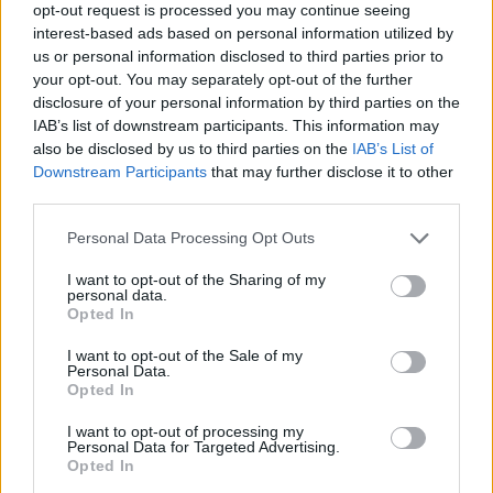
opt-out request is processed you may continue seeing
europei.
Il classe 2001 potrebbe presto diventare il
interest-based ads based on personal information utilized by
giocatore più pagato nella storia della società.
us or personal information disclosed to third parties prior to
L’ingaggio, infatti, toccherebbe i 344mila euro a
your opt-out. You may separately opt-out of the further
settimana.
disclosure of your personal information by third parties on the
I contatti tra Arsenal e staff del giocatore non sono una
IAB’s list of downstream participants. This information may
also be disclosed by us to third parties on the
IAB’s List of
novità: le prime discussioni erano infatti iniziate prima
Downstream Participants
that may further disclose it to other
della sessione estiva di mercato, e da allora le parti hanno
third parties.
mantenuto un dialogo costante. Arteta considera Saka una
pedina imprescindibile non solo per le qualità tecniche, ma
Personal Data Processing Opt Outs
anche per la maturità e la leadership mostrata nonostante
la giovane età. In totale, Saka ha giocato 273 partite per i
I want to opt-out of the Sharing of my
Gunners, segnando 73 gol e fornendo 71 assist.
personal data.
Opted In
I want to opt-out of the Sale of my
Personal Data.
Opted In
I want to opt-out of processing my
Personal Data for Targeted Advertising.
Opted In