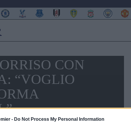
SORRISO CON
A: “VOGLIO
FORMA
L”
emier -
Do Not Process My Personal Information