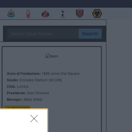
Search
Anno di Fondazione:
1886 come Dial Square
Stadio:
Emirates Stadium (60.338)
Città:
Londra
Presidente:
Sran Kroenke
Manager:
Mikel Arteta
ALBO D'ORO
Premier League:
13
FA Cup:
14
League Cup:
2