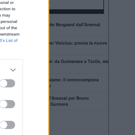
sonal or
FA Community Shield:
17
ection to
ou may
 personal
Ufficiale. l'Everton prende Norgaard dall'Arsenal.
out of the
Cifre e dettagli
 downstream
B’s List of
Il Real Madrid rilancia per Vinicius: pronta la nuova
offerta di rinnovo
Come giocherà l'Arsenal: da Guimaraes a Tzolis, ma
il blocco resta
Guimaraes-Arsenal, ci siamo: il centrocampista
pronto a lasciare il ritiro
In Newcastle dice no all'Arsenal per Bruno
Guimaraes. Il piano dei Gunners