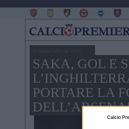
11 Ottobre 2025,ore 10.55
SAKA, GOL E 
L’INGHILTERR
PORTARE LA 
DELL’ARSENA
Calcio Pr