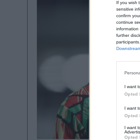
If you wish 
sensitive in
confirm you
continue se
information 
further disc
participants
Downstream 
Persona
I want t
Opted 
I want t
Opted 
I want 
Advertis
Opted 