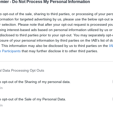
emier -
Do Not Process My Personal Information
to opt-out of the sale, sharing to third parties, or processing of your per
formation for targeted advertising by us, please use the below opt-out s
r selection. Please note that after your opt-out request is processed y
eing interest-based ads based on personal information utilized by us or
disclosed to third parties prior to your opt-out. You may separately opt-
losure of your personal information by third parties on the IAB’s list of
. This information may also be disclosed by us to third parties on the
IA
Participants
that may further disclose it to other third parties.
l Data Processing Opt Outs
o opt-out of the Sharing of my personal data.
In
o opt-out of the Sale of my Personal Data.
In
rsenal di Mikel Arteta. Negli anni è diventato sempre più
d di Londra il tifo predilige i giocatori cresciuti nel settore