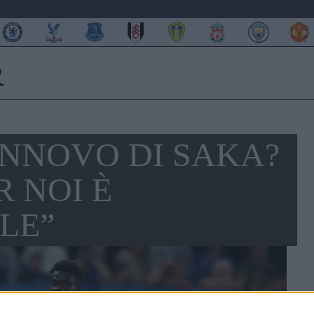
RINNOVO DI SAKA?
R NOI È
LE”