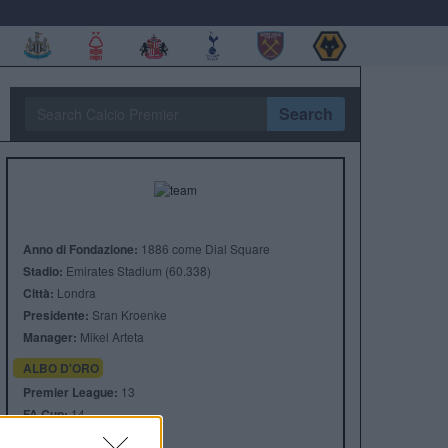
Search
Anno di Fondazione:
1886 come Dial Square
Stadio:
Emirates Stadium (60.338)
Città:
Londra
Presidente:
Sran Kroenke
Manager:
Mikel Arteta
ALBO D'ORO
Premier League:
13
FA Cup:
14
League Cup:
2