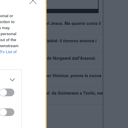
FA Community Shield:
17
sonal or
ection to
Il Napoli pensa a Gabriel Jesus. Ma quanto costa il
ou may
brasiliano?
 personal
out of the
Vinicius resta al Real Madrid: il rinnovo stronca i
 downstream
sogni dell'Arsenal
B’s List of
Ufficiale. l'Everton prende Norgaard dall'Arsenal.
Cifre e dettagli
Il Real Madrid rilancia per Vinicius: pronta la nuova
offerta di rinnovo
Come giocherà l'Arsenal: da Guimaraes a Tzolis, ma
il blocco resta