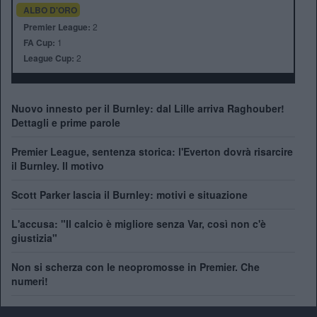
ALBO D'ORO
Premier League:
2
FA Cup:
1
League Cup:
2
Nuovo innesto per il Burnley: dal Lille arriva Raghouber!
Dettagli e prime parole
Premier League, sentenza storica: l'Everton dovrà risarcire
il Burnley. Il motivo
Scott Parker lascia il Burnley: motivi e situazione
L'accusa: "Il calcio è migliore senza Var, così non c'è
giustizia"
Non si scherza con le neopromosse in Premier. Che
numeri!