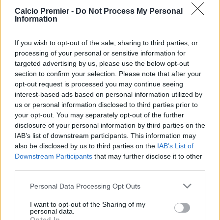
basandosi su ipotetiche violazioni finanziarie
Calcio Premier -
Do Not Process My Personal
commesse in qualsiasi momento dell’anno
Information
finanziario rischia di paralizzare il sistema
giudiziario sportivo”.
If you wish to opt-out of the sale, sharing to third parties, or
processing of your personal or sensitive information for
Un precedente che fa tremare la Premier
targeted advertising by us, please use the below opt-out
section to confirm your selection. Please note that after your
Gli analisti definiscono questo provvedimento come la più
opt-out request is processed you may continue seeing
grande azione risarcitoria tra due club nella storia della
interest-based ads based on personal information utilized by
Premier League.
L’Everton ritiene che la sanzione sia
us or personal information disclosed to third parties prior to
sproporzionata,
soprattutto se confrontata con i
12 milioni
your opt-out. You may separately opt-out of the further
di euro
(10 mln di sterline) inflitti al Chelsea per i
disclosure of your personal information by third parties on the
pagamenti segreti agli agenti o i
6,5 milioni di euro
(5,5
IAB’s list of downstream participants. This information may
mln di sterline) al West Ham per il caso Tevez-Mascherano
also be disclosed by us to third parties on the
IAB’s List of
del 2007.
Downstream Participants
that may further disclose it to other
third parties.
Nonostante l’attuale proprietà (il Friedkin Group) sia
estranea alla gestione Moshiri che ha originato i guai
Personal Data Processing Opt Outs
finanziari, il club dovrà ora affrontare questa pesante
battaglia legale. Fonti vicine al club assicurano che questa
I want to opt-out of the Sharing of my
personal data.
sentenza non influenzerà le strategie di mercato estive, ma
Opted In