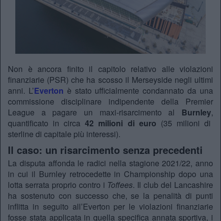
Non è ancora finito il capitolo relativo alle violazioni
finanziarie (PSR) che ha scosso il Merseyside negli ultimi
anni.
L’
Everton
è stato ufficialmente condannato da una
commissione disciplinare indipendente della Premier
League a pagare un maxi-risarcimento al
Burnley
,
quantificato in circa
42 milioni di euro
(35 milioni di
sterline di capitale più interessi).
Il caso: un risarcimento senza precedenti
La disputa affonda le radici nella stagione 2021/22,
anno
in cui il Burnley retrocedette in Championship dopo una
lotta serrata proprio contro i
Toffees
.
Il club del Lancashire
ha sostenuto con successo che,
se la penalità di punti
inflitta in seguito all’Everton per le violazioni finanziarie
fosse stata applicata in quella specifica annata sportiva,
i