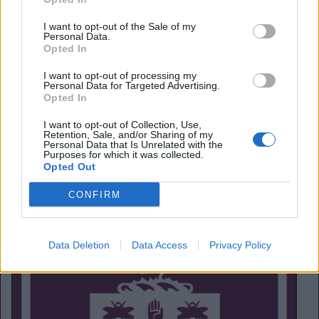
il mondo del calcio inglese resta in allerta: se questa
sentenza venisse confermata in appello, si aprirebbe un
I want to opt-out of the Sale of my
vaso di Pandora. Club come Leicester,
Forest e
Personal Data.
Opted In
Southampton hanno già monitorato la situazione e,
soprattutto, gli occhi sono tutti puntati sul “processo del
I want to opt-out of processing my
secolo” riguardante le
115 accuse pendenti sul
Personal Data for Targeted Advertising.
Opted In
Manchester City
, dove potenzialmente decine di club
potrebbero accodarsi per chiedere danni milionari.
I want to opt-out of Collection, Use,
Retention, Sale, and/or Sharing of my
Personal Data that Is Unrelated with the
Purposes for which it was collected.
Opted Out
CONFIRM
Data Deletion
Data Access
Privacy Policy