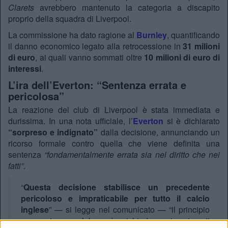
Clarets
avrebbero mantenuto la categoria a discapito
proprio della squadra di Liverpool.
La commissione ha dato ragione al
Burnley
,
quantificando
il danno economico legato alla retrocessione in
31 milioni
di euro
,
ai quali vanno sommati oltre
10 milioni di euro di
interessi
.
L’ira dell’Everton: “Sentenza errata e
pericolosa”
La reazione del club di Liverpool è stata immediata e
durissima.
In una nota ufficiale,
l’
Everton
si è dichiarato
“sorpreso e indignato”
dalla decisione,
annunciando un
ricorso formale contro quella che viene definita una
sentenza
“fondamentalmente errata sia nel diritto che nei
fatti”
.
“
Questa decisione stabilisce un precedente
pericoloso e impraticabile per tutto il calcio
inglese
” — si legge nel comunicato — “il principio
per cui un club può richiedere risarcimenti