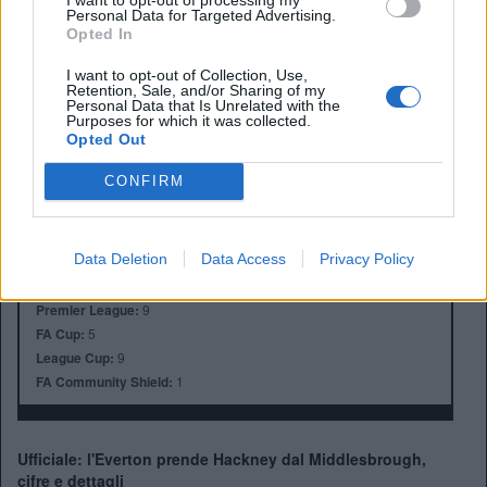
Personal Data for Targeted Advertising.
Opted In
I want to opt-out of Collection, Use,
Retention, Sale, and/or Sharing of my
Personal Data that Is Unrelated with the
Purposes for which it was collected.
Opted Out
Anno di Fondazione:
1878 come Domingo's FC
Stadio:
Goodison Park
CONFIRM
Città:
Liverpool
Presidente:
Dan Friedkin
Manager:
David Moyes
Data Deletion
Data Access
Privacy Policy
ALBO D'ORO
Premier League:
9
FA Cup:
5
League Cup:
9
FA Community Shield:
1
Ufficiale: l'Everton prende Hackney dal Middlesbrough,
cifre e dettagli