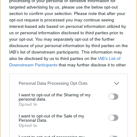
processing of your personal or sensitive information for
targeted advertising by us, please use the below opt-out
L’annuncio
section to confirm your selection. Please note that after your
“Voglio ringraziare i tifosi per il loro incredibile supporto. Mi
opt-out request is processed you may continue seeing
interest-based ads based on personal information utilized by
avete aiutato in modi che non potete nemmeno
us or personal information disclosed to third parties prior to
immaginare. Vivo in città, vi vedo tutti i giorni, e
ho portato
your opt-out. You may separately opt-out of the further
il vostro amore per la squadra di calcio negli spogliatoi
disclosure of your personal information by third parties on the
per spiegare ai ragazzi quanto l’Everton significhi per la
IAB’s list of downstream participants. This information may
gente. Ringrazio anche i miei allenatori, i miei compagni di
also be disclosed by us to third parties on the
IAB’s List of
squadra e tutto lo staff. Mi hanno visto felice, triste,
Downstream Participants
that may further disclose it to other
arrabbiato, emozionato, ma la causa più importante è
third parties.
sempre stata l’Everton.
Grazie per avermi reso un
capitano e un compagno di squadra migliore
. È una
Personal Data Processing Opt Outs
società calcistica incredibile con persone incredibili”
I want to opt-out of the Sharing of my
personal data.
Opted In
I want to opt-out of the Sale of my
Personal Data.
Opted In
I want to opt-out of processing my