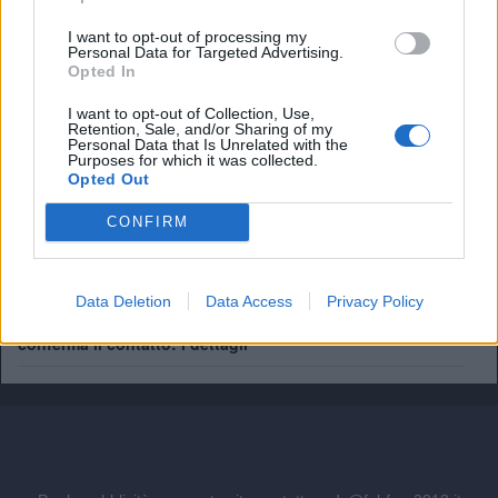
I want to opt-out of processing my
Personal Data for Targeted Advertising.
Carragher: "Pensavo che Salah fosse migliore di così"
Opted In
I want to opt-out of Collection, Use,
Salah, che entusiasmo al Trabzonspor: ma quanto
Retention, Sale, and/or Sharing of my
guadagnerà?
Personal Data that Is Unrelated with the
Purposes for which it was collected.
Opted Out
Ex Premier - Mohamed Salah riparte dalla Turchia:
ingaggio record e tifosi in delirio
CONFIRM
Ex Premier, Douglas Luiz chiaro sul suo futuro: "Voglio la
Juventus"
Data Deletion
Data Access
Privacy Policy
Ex Premier - Futuro in Turchia per Salah? Italiano
conferma il contatto: i dettagli