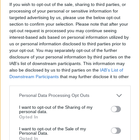
If you wish to opt-out of the sale, sharing to third parties, or
processing of your personal or sensitive information for
targeted advertising by us, please use the below opt-out
section to confirm your selection. Please note that after your
Paul Pogba
è stato uno dei migliori centrocampisti degli
opt-out request is processed you may continue seeing
ultimi 10 anni. Il fracese però non scende in campo da
interest-based ads based on personal information utilized by
quasi due anni, dopo la squalifica per doping. Il ban è stato
us or personal information disclosed to third parties prior to
ridotto da 4 anni a 18 mesi, e per questo dallo scorso
your opt-out. You may separately opt-out of the further
inverno può tornare a giocare. In questa stagione non ha
disclosure of your personal information by third parties on the
trovato l’accordo per tornare in campo. Tanti club,
IAB’s list of downstream participants. This information may
soprattutto dagli Stati Uniti, lo osservano. Nelle ultime ore,
also be disclosed by us to third parties on the
IAB’s List of
secondo il
Daily Mail
, si è fatto vivo il
Monaco
, per
Downstream Participants
that may further disclose it to other
riportarlo in Francia, dopo che nel 2009 lasciò il Le Havre
third parties.
per accasarsi al Manchester United. Pogba sui propri
social in questi mesi ha messo in mostra la sua condizione
Personal Data Processing Opt Outs
fisica, e negli ultimi giorni si è allenato con l’attaccante
della Roma, e suo ex compagno,
Paulo Dybala
. Molti
I want to opt-out of the Sharing of my
personal data.
tifosi giallorossi nei commenti hanno palesato la loro
Opted In
curiosità di vederli di nuovo assieme. Rivedremo Pogba
calcare i campi della Champions League?
I want to opt-out of the Sale of my
Personal Data.
Opted In