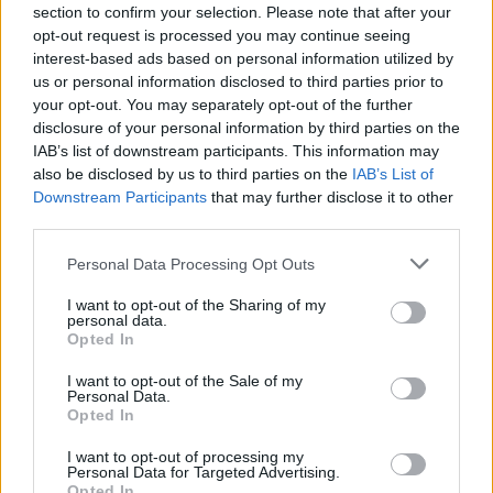
section to confirm your selection. Please note that after your
Il precedente
opt-out request is processed you may continue seeing
interest-based ads based on personal information utilized by
La cosiddetta “
LuaLua Law
“, nasce nel 2004. Proprio un
us or personal information disclosed to third parties prior to
giocatore del Portsmouth, ovvero
Lomana LuaLua
, segnò
your opt-out. You may separately opt-out of the further
la rete del pareggio contro il Newcastle. Tutto normale,
disclosure of your personal information by third parties on the
solo che il cartellino di LuaLua era ancora dei Macpies,
IAB’s list of downstream participants. This information may
che lo avevano prestato al Portsmouth. Da lì in poi in
also be disclosed by us to third parties on the
IAB’s List of
Inghilterra
i giocatori che sono prestati, non possono
Downstream Participants
that may further disclose it to other
giocare contro la squadra che ne controlla ancora il
third parties.
cartellino
. Per questo Jack Grealish non potrà essere
presente nella sfida dell’Etihad, e dovrà seguire i suoi
Personal Data Processing Opt Outs
compagni da casa
I want to opt-out of the Sharing of my
personal data.
Opted In
I want to opt-out of the Sale of my
Personal Data.
Opted In
I want to opt-out of processing my
Personal Data for Targeted Advertising.
Opted In