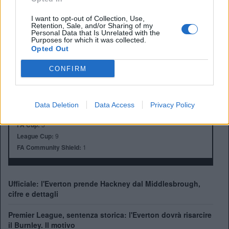
I want to opt-out of Collection, Use,
Retention, Sale, and/or Sharing of my
Personal Data that Is Unrelated with the
Anno di Fondazione:
1878 come Domingo's FC
Purposes for which it was collected.
Opted Out
Stadio:
Goodison Park
Città:
Liverpool
CONFIRM
Presidente:
Dan Friedkin
Manager:
David Moyes
ALBO D'ORO
Data Deletion
Data Access
Privacy Policy
Premier League:
9
FA Cup:
5
League Cup:
9
FA Community Shield:
1
Ufficiale: l'Everton prende Hackney dal Middlesbrough,
cifre e dettagli
Premier League, sentenza storica: l'Everton dovrà risarcire
il Burnley. Il motivo