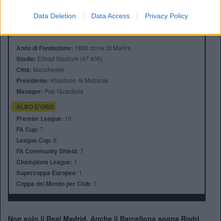
Data Deletion
Data Access
Privacy Policy
Anno di Fondazione:
1880 come St Mark's
Stadio:
Etihad Stadium (47.405)
Città:
Manchester
Presidente:
Khaldoon Al Mubarak
Manager:
Pep Guardiola
ALBO D'ORO
Premier League:
10
FA Cup:
7
League Cup:
8
FA Community Shield:
7
Champions League:
1
Supercoppa Europea:
1
Coppa del Mondo per Club:
1
Non solo il Real Madrid. Anche il Barcellona sogna Rodri