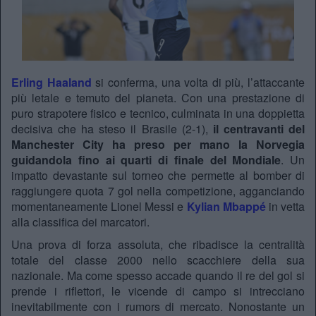
Erling Haaland
si conferma, una volta di più, l’attaccante
più letale e temuto del pianeta. Con una prestazione di
puro strapotere fisico e tecnico, culminata in una doppietta
decisiva che ha steso il Brasile (2-1),
il centravanti del
Manchester City ha preso per mano la Norvegia
guidandola fino ai quarti di finale del Mondiale
. Un
impatto devastante sul torneo che permette al bomber di
raggiungere quota 7 gol nella competizione, agganciando
momentaneamente Lionel Messi e
Kylian Mbappé
in vetta
alla classifica dei marcatori.
Una prova di forza assoluta, che ribadisce la centralità
totale del classe 2000 nello scacchiere della sua
nazionale. Ma come spesso accade quando il re del gol si
prende i riflettori, le vicende di campo si intrecciano
inevitabilmente con i rumors di mercato. Nonostante un