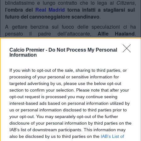
blindatissimo e lungo contratto che lo lega ai
Citizens
,
l’ombra del
Real Madrid
torna infatti a stagliarsi sul
futuro del cannoneggiatore scandinavo
.
A gettare benzina sul fuoco delle speculazioni ci ha
pensato il padre dell’attaccante,
Alfie Haaland
.
Intervenuto ai microfoni di
DAZN
, l’ex calciatore ha usato
inizialmente la diplomazia: “Forse… nel calcio tutto è
Calcio Premier -
Do Not Process My Personal
possibile.
Ci sono grandi club in Spagna. Nessuno può
Information
sapere cosa accadrà, ma per ora Erling è felice in
Inghilterra
“.
If you wish to opt-out of the sale, sharing to third parties, or
processing of your personal or sensitive information for
Sollecitato proprio sul forte interesse dei
Blancos
, Haaland
targeted advertising by us, please use the below opt-out
senior si è poi lasciato sfuggire una dichiarazione
section to confirm your selection. Please note that after your
destinata a far rumore e a togliere il sonno ai tifosi del City:
opt-out request is processed you may continue seeing
“
Tutti sognano di giocare nel Real Madrid e vincere la
interest-based ads based on personal information utilized by
Champions League
“. Sebbene non ci siano i presupposti
us or personal information disclosed to third parties prior to
per un addio imminente all’Etihad Stadium, le parole di
your opt-out. You may separately opt-out of the further
Alfie sono destinate a rinfocolare un tormentone di mercato
disclosure of your personal information by third parties on the
che accompagna la carriera del cyborg norvegese ormai
IAB’s list of downstream participants. This information may
da anni. Il City trema, Madrid osserva.
also be disclosed by us to third parties on the
IAB’s List of