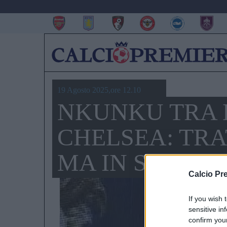
19 Agosto 2025,ore 12.10
NKUNKU TRA 
CHELSEA: TR
MA IN STALLO
Calcio Pr
If you wish 
sensitive in
confirm you