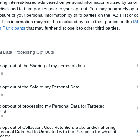
eing interest-based ads based on personal information utilized by us or
disclosed to third parties prior to your opt-out. You may separately opt-
losure of your personal information by third parties on the IAB’s list of
. This information may also be disclosed by us to third parties on the
IA
Participants
that may further disclose it to other third parties.
l Data Processing Opt Outs
o opt-out of the Sharing of my personal data.
In
o opt-out of the Sale of my Personal Data.
In
 Christopher Nkunku entra nel vivo, ma resta ancora senza
to opt-out of processing my Personal Data for Targeted
ing.
ea hanno ripreso i contatti in queste ore
, con l’obiettivo
In
zione.
o opt-out of Collection, Use, Retention, Sale, and/or Sharing
stito iniziale
, una soluzione che permetterebbe di valutare
ersonal Data that Is Unrelated with the Purposes for which it
lected.
a di gioco bavarese. Dall’altra parte, però, il Chelsea non