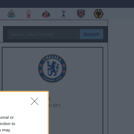
Search
Anno di Fondazione:
1905
Stadio:
Stamford Bridge (41.837)
Città:
Londra
sonal or
Presidente:
Todd Boehly
ection to
Manager:
Enzo Maresca
ou may