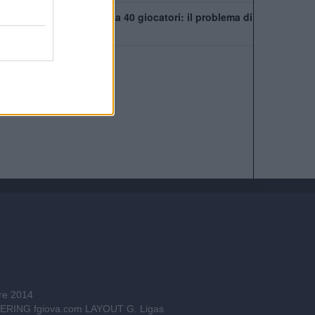
Chelsea, rosa infinita da 40 giocatori: il problema di
Xabi Alonso
bre 2014
INEERING
fgiova.com
LAYOUT G. Ligas