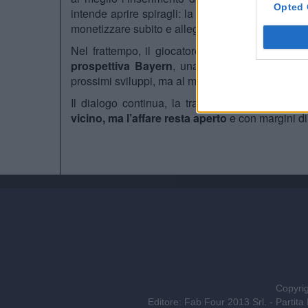
Opted 
intende aprire spiragli: la dirigenza londinese
vu
monetizzare subito e alleggerire il monte ingaggi
Nel frattempo, il giocatore ha già scelto:
Nkunk
prospettiva Bayern
, una destinazione che rin
prossimi sviluppi, ma al momento le parti restano 
Il dialogo continua, la trattativa è viva e des
vicino, ma l’affare resta aperto
e con margini di 
Copyrig
Editore: Fab Four 2013 Srl. - Part