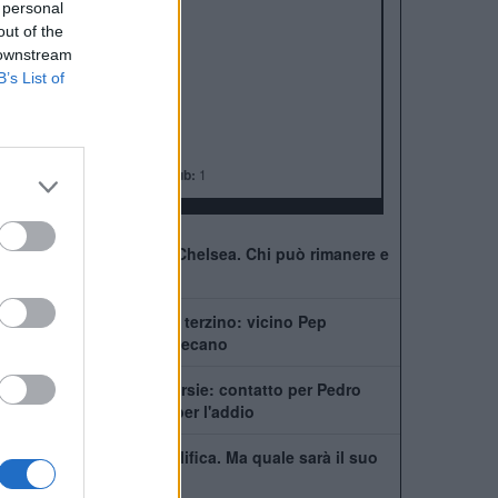
ALBO D'ORO
 personal
Premier League:
6
out of the
FA Cup:
8
 downstream
League Cup:
5
B’s List of
FA Community Shield:
4
Champions League:
2
Supercoppa Europea:
2
Coppa del Mondo per Club:
1
41 giocatori in rosa al Chelsea. Chi può rimanere e
chi partirà
Chelsea, ecco il nuovo terzino: vicino Pep
Chavarría dal Rayo Vallecano
City scatenato sulle corsie: contatto per Pedro
Neto, Savinho spinge per l'addio
Mudryk, stop alla squalifica. Ma quale sarà il suo
futuro al Chelsea?