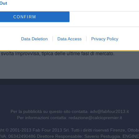
Out
ole esclusivamente una cessione a titolo definitivo
, per
.
CONFIRM
u vede il suo futuro in Bundesliga ed è attratto dalla
corre sin da gennaio. La sua volontà potrebbe pesare nei
distanti.
Data Deletion
Data Access
Privacy Policy
tinata a tenere banco nei prossimi giorni.
L’accordo non è
svolta improvvisa, tipica delle ultime fasi di mercato.
Per la pubblicità su questo sito contatta:
adv@fabfour2013.it
Per informazioni contatta:
redazione@calciopremier.it
ht © 2001-2013 Fab Four 2013 Srl. Tutti i diritti riservati Firenze, Otto
ita IVA: 06342490486 Direttore Responsabile: Saverio Pestuggia. ENG