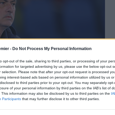
emier -
Do Not Process My Personal Information
to opt-out of the sale, sharing to third parties, or processing of your per
formation for targeted advertising by us, please use the below opt-out s
r selection. Please note that after your opt-out request is processed y
eing interest-based ads based on personal information utilized by us or
disclosed to third parties prior to your opt-out. You may separately opt-
losure of your personal information by third parties on the IAB’s list of
. This information may also be disclosed by us to third parties on the
IA
Participants
that may further disclose it to other third parties.
nua a far discutere. Dopo l’esonero fulmineo di
Ruben
la panchina l’ha conosciuta bene, nel bene e nel male:
José