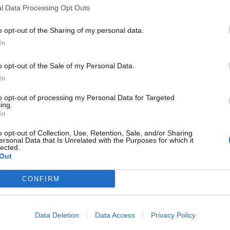
l Data Processing Opt Outs
la testata portoghese
O Jogo
, ha commentato l’addio del
zia e orgoglio personale.
o opt-out of the Sharing of my personal data.
”
In
nici del fallimento di
Amorim
a Old Trafford, preferendo
o opt-out of the Sale of my Personal Data.
In
 che solo lui può analizzare. Credo che lo farà insieme
to opt-out of processing my Personal Data for Targeted
ing.
nte o meno, non lo so”
.
In
o opt-out of Collection, Use, Retention, Sale, and/or Sharing
che il licenziamento di
Amorim
possa gettare un’ombra sui
ersonal Data that Is Unrelated with the Purposes for which it
lected.
pisco perché dovrebbe esserci più pressione. Ogni tecnico
Out
edo così”
.
toria non si cancella”
CONFIRM
per ribadire la differenza tra il suo passaggio a Manchester
ione chirurgica, Mourinho ha ricordato i suoi traguardi:
Data Deletion
Data Access
Privacy Policy