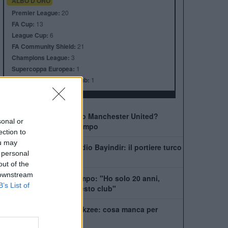
ALBO D'ORO
Premier League:
20
FA Cup:
13
League Cup:
6
FA Community Shield:
21
Champions League:
3
Supercoppa Europea:
1
Coppa del Mondo per Club:
1
Come giocherà il nuovo Manchester United?
sonal or
Rivoluzione a centrocampo
ection to
ou may
Manchester United, addio Bayindir: il portiere turco
 personal
vola in Liga
out of the
 downstream
United, Yoro chiede tempo: "Ho solo 20 anni,
B’s List of
posso dare tanto a questo club"
La Juventus ha il si Zirkzee: cosa manca per
chiudere