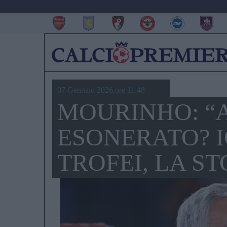
07 Gennaio 2026,ore 11.48
MOURINHO: “
ESONERATO? I
TROFEI, LA ST