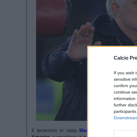
Calcio Pr
If you wish 
sensitive in
confirm you
continue se
information 
further disc
participants
Downstream 
Il terremoto in casa
Manchester United
conti
Amorim
, a prendere la parola è stato chi quel