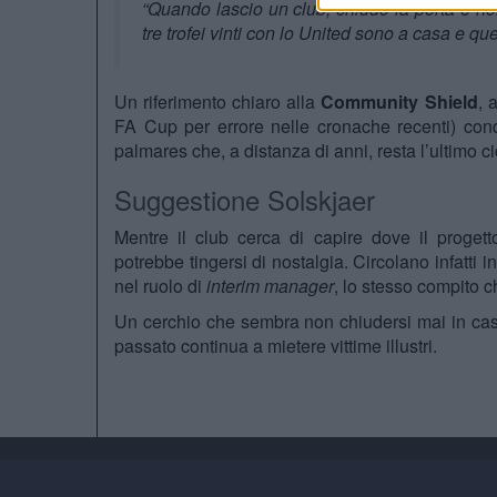
“Quando lascio un club, chiudo la porta e non
tre trofei vinti con lo United sono a casa e que
Un riferimento chiaro alla
Community Shield
, 
FA Cup per errore nelle cronache recenti) conq
palmares che, a distanza di anni, resta l’ultimo cic
Suggestione Solskjaer
Mentre il club cerca di capire dove il progett
potrebbe tingersi di nostalgia. Circolano infatti i
nel ruolo di
interim manager
, lo stesso compito 
Un cerchio che sembra non chiudersi mai in casa
passato continua a mietere vittime illustri.