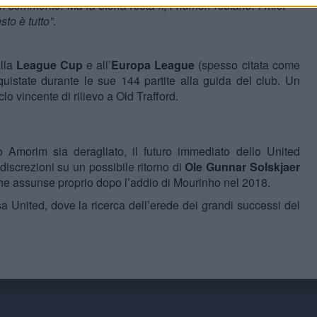
 commento. Ma la storia resta lì, i numeri restano. I miei
sto è tutto”
.
alla
League Cup
e all’
Europa League
(spesso citata come
uistate durante le sue 144 partite alla guida del club. Un
lo vincente di rilievo a Old Trafford.
o Amorim sia deragliato, il futuro immediato dello United
ndiscrezioni su un possibile ritorno di
Ole Gunnar Solskjaer
che assunse proprio dopo l’addio di Mourinho nel 2018.
 United, dove la ricerca dell’erede dei grandi successi del